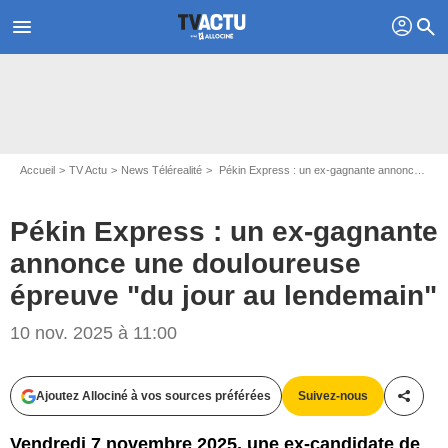
profil
menu
search
Accueil
TV Actu
News Télérealité
Pékin Express : un ex-gagnante annonce une douloureuse épreuve "du jour au lendemain"
Pékin Express : un ex-gagnante
annonce une douloureuse
épreuve "du jour au lendemain"
10 nov. 2025 à 11:00
Ajoutez Allociné à vos sources préférées
Suivez-nous
Partag
Vendredi 7 novembre 2025, une ex-candidate de