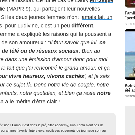
près l’émission. Ce fut le cas de Laury,
en couple
ie (MAPR 9), qui partagent leur nouvelles
Famil
x. Si les deux jeunes femmes n’ont
jamais fait un
"perd
samed
s,
pour Ludivine, c’est un peu
différent
.
femme a expliqué les raisons qui la poussent à
om de son amoureux : “
Il faut savoir que lui,
ce
 de télé ou de réseaux sociaux.
Bien au
nue dans une émission d’amour donc pour moi
le fait que j’ai rencontré le grand amour, et ça
our vivre heureux, vivons cachés'
, et je sais
r ce sujet là. Donc notre vie de couple, notre
Koh-L
été a
 enfants, notre quotidien, et bien ça reste
notre
mercr
a a le mérite d’être clair !
lévision ! L’amour est dans le pré, Star Academy, Koh-Lanta n’ont pas de
 programmes favoris. Interviews, coulisses et secrets de tournage sont au