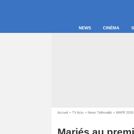
NEWS
CINÉMA
S
Accueil
TV Actu
News Télérealité
MAPR 2026
Mariés au premi