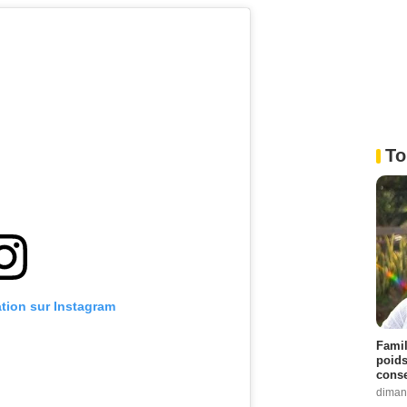
To
ation sur Instagram
Famil
poids
conse
diman