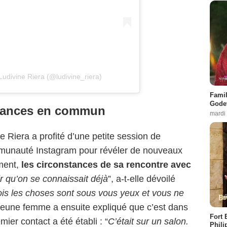
Ludivine Riera (@ludivine_riera)
Famil
Godet
ssances en commun
mardi
 Riera a profité d’une petite session de
munauté Instagram pour révéler de nouveaux
ment,
les circonstances de sa rencontre avec
oir qu’on se connaissait déjà
”, a-t-elle dévoilé
ois les choses sont sous vous yeux et vous ne
 jeune femme a ensuite expliqué que c’est dans
Fort 
ier contact a été établi : “
C’était sur un salon.
Phili