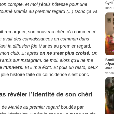
Cyril
à son compte, et moi j’étais hôtesse pour une
lundi 
i tourné Mariés au premier regard (...) Donc ça va
ait remarquer, son nouveau chéri n’a commencé
 avait des connaissances en commun dans
nt la diffusion [de
Mariés au premier regard
,
 à mon club. Et après
on ne s’est plus croisé
. Un
d’amis sur Instagram, de moi, alors qu’il ne me
Famil
dépar
e l’univers
. Et il m’a écrit. Et puis un resto, deux
avec 
vendre
 jolie histoire faite de coïncidence s’est donc
s révéler l’identité de son chéri
ts de
Mariés au premier regard
boudés par