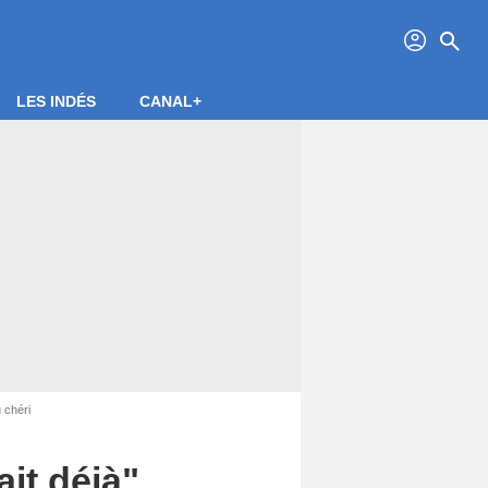
profil
search
LES INDÉS
CANAL+
 chéri
it déjà",