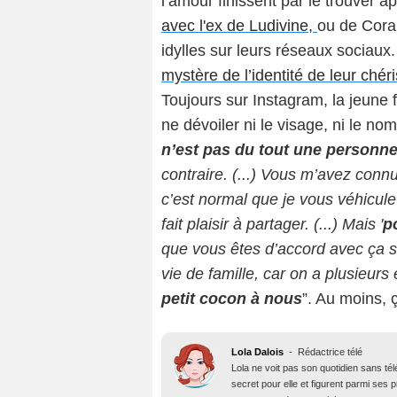
l’amour finissent par le trouver a
avec l'ex de Ludivine,
ou de Coral
idylles sur leurs réseaux sociau
mystère de l’identité de leur chéri
Toujours sur Instagram, la jeune 
ne dévoiler ni le visage, ni le n
n’est pas du tout une personne
contraire. (...) Vous m’avez con
c’est normal que je vous véhicule 
fait plaisir à partager. (...) Mais '
p
que vous êtes d’accord avec ça su
vie de famille, car on a plusieurs
petit cocon à nous
”. Au moins, ç
Lola Dalois
-
Rédactrice télé
Lola ne voit pas son quotidien sans té
secret pour elle et figurent parmi ses