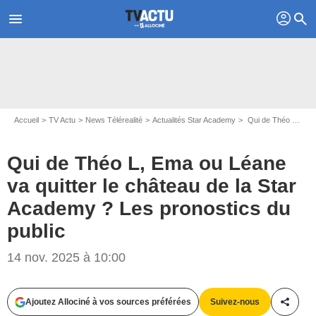
profil
menu
search
Accueil
TV Actu
News Télérealité
Actualités Star Academy
Qui de Théo L, Ema ou Léane va quitter le château de la Star Academy ? Les pronostics du public
Qui de Théo L, Ema ou Léane
va quitter le château de la Star
Academy ? Les pronostics du
public
14 nov. 2025 à 10:00
Ajoutez Allociné à vos sources préférées
Suivez-nous
Partag