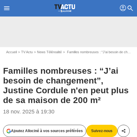
profil
menu
search
Accueil
TV Actu
News Télérealité
Familles nombreuses : “J’ai besoin de changement”, Justine Cordule n'en peut plus de sa maison de 200 m²
Familles nombreuses : “J’ai
besoin de changement”,
Justine Cordule n'en peut plus
de sa maison de 200 m²
18 nov. 2025 à 19:30
Ajoutez Allociné à vos sources préférées
Suivez-nous
Partag