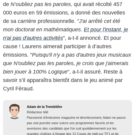
de
N’oubliez pas les paroles
, qui avait récolté 457
000 euros en 59 émissions, a donné des nouvelles
de sa carrière professionnelle. "
J'ai arrêté cet été
mon doctorat en mathématiques.
Et pour l'instant, je
n'ai pas d'autres activités
", a-t-il annoncé. Et pour
cause ! Laurens aimerait participer à d’autres
émissions. "
Puisqu'il n'y a pas d'autres jeux musicaux
que N'oubliez pas les paroles, je crois que j'aimerais
bien jouer à 100% Logique
", a-t-il assuré. Reste à
savoir s’il apparaîtra bientôt dans le jeu animé par
Cyril Féraud.
Adam de la Tremblière
Rédacteur télé
Passionné d’émissions magazine et divertissement, Adam ne passe
pas une journée sans suivre ses programmes favoris et les
aventures des candidats que l’on suit quotidiennement sur les
grandes chaînes à l’image des 12 Coups de midi sur TF1 et de