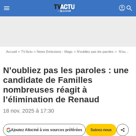
profil
menu
search
Accueil
TV Actu
News Emissions - Mags
N'oubliez pas les paroles
N’oubliez pas les paroles : une candidate de Familles nombreuses réagit à l’élimination de Renaud
N’oubliez pas les paroles : une
candidate de Familles
nombreuses réagit à
l’élimination de Renaud
18 nov. 2025 à 17:30
Ajoutez Allociné à vos sources préférées
Suivez-nous
Partag