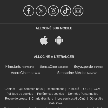
ALLOCINÉ SUR MOBILE
ALLOCINÉ À L'ÉTRANGER
Filmstarts
SensaCine
Beyazperde
Allemagne
Espagne
Turquie
AdoroCinema
Sensacine México
Brésil
Mexique
Contact
|
Qui sommes-nous
|
Recrutement
|
Publicité
|
CGU
|
CGV
|
Politique de cookies
|
Préférences cookies
|
Données Personnelles
|
Revue de presse
|
Charte d'écriture
|
Les services AlloCiné
|
Gérer Utiq
|
©AlloCiné