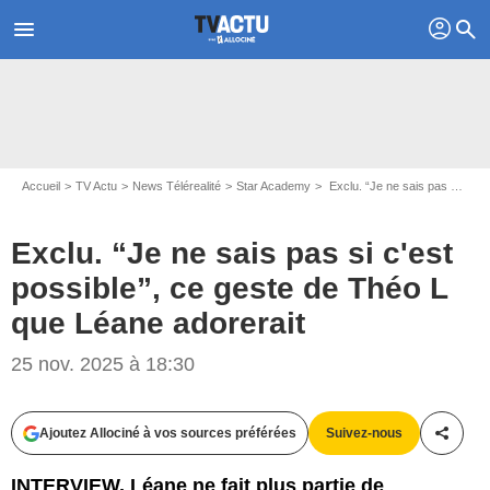
profil
menu
search
Accueil
TV Actu
News Télérealité
Star Academy
Exclu. “Je ne sais pas si c'est possible”, ce geste de Théo L que Léane adorerait
Exclu. “Je ne sais pas si c'est
possible”, ce geste de Théo L
que Léane adorerait
25 nov. 2025 à 18:30
Ajoutez Allociné à vos sources préférées
Suivez-nous
Partag
INTERVIEW. Léane ne fait plus partie de