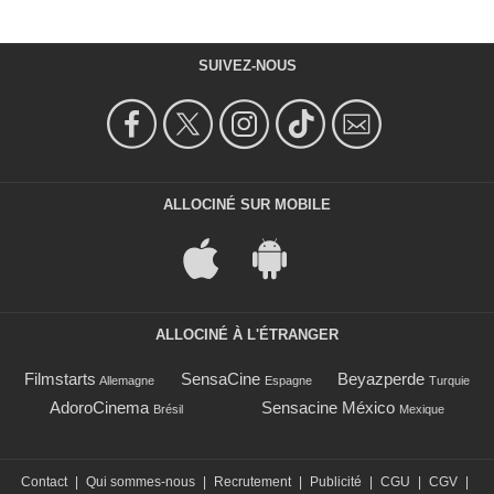
SUIVEZ-NOUS
ALLOCINÉ SUR MOBILE
ALLOCINÉ À L'ÉTRANGER
Filmstarts
SensaCine
Beyazperde
Allemagne
Espagne
Turquie
AdoroCinema
Sensacine México
Brésil
Mexique
Contact
|
Qui sommes-nous
|
Recrutement
|
Publicité
|
CGU
|
CGV
|