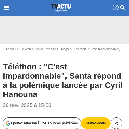
profil
menu
search
Accueil
TV Actu
News Emissions - Mags
Téléthon : "C'est impardonnable", Santa répond à la polémique lancée par Cyril Hanouna
Téléthon : "C'est
impardonnable", Santa répond
à la polémique lancée par Cyril
Hanouna
26 nov. 2025 à 15:30
Capture d'écran Culture médias - Europe 1
Ajoutez Allociné à vos sources préférées
Suivez-nous
Partag