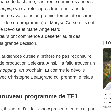
aux de la chaîne, ces trente dernières années.
opping
va s'arrêter après trente-huit ans de
ramme avait dans un premier temps été incarné
u l'idée du programme) et Maryse Corson. Ils ont
dre Devoise et Marie-Ange Nardi.
ateurs ont commencé à déserter
au fil des
To
la grande décision.
es audiences qu'elle a préféré ne pas reconduire
é de production Selextra. Ainsi, il a fallu trouver un
hopping
l'an prochain. Et comme le dévoile
avec Christophe Beaugrand qui prendra le relais
Famil
e nouveau programme de TF1
poids
conse
diman
 il s'agira d'un talk-show présenté en direct par