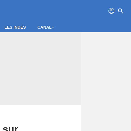
profil
search
LES INDÉS
CANAL+
 sur