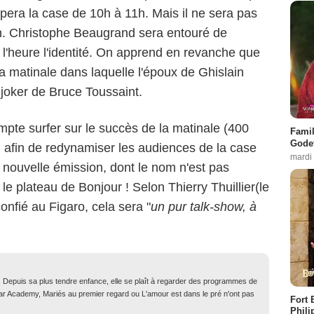
upera la case de 10h à 11h. Mais il ne sera pas
n. Christophe Beaugrand sera entouré de
 l'heure l'identité. On apprend en revanche que
la matinale dans laquelle l'époux de Ghislain
 joker de Bruce Toussaint.
te surfer sur le succès de la matinale (400
Famil
Godet
 afin de redynamiser les audiences de la case
mardi
e nouvelle émission, dont le nom n'est pas
 le plateau de Bonjour ! Selon Thierry Thuillier(le
confié au Figaro, cela sera "
un pur talk-show, à
. Depuis sa plus tendre enfance, elle se plaît à regarder des programmes de
Star Academy, Mariés au premier regard ou L'amour est dans le pré n'ont pas
Fort 
Phili