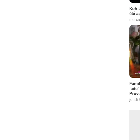
Koh-L
été a
mercr
Fami
faite
Prove
jeudi 