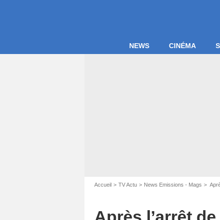
NEWS
CINÉMA
S
Accueil
TV Actu
News Emissions - Mags
Aprè
Après l’arrêt d