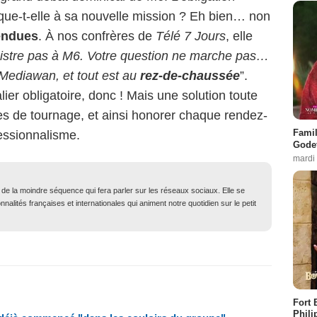
ique-t-elle à sa nouvelle mission ? Eh bien… non
tendues
. À nos confrères de
Télé 7 Jours
, elle
egistre pas à M6. Votre question ne marche pas…
 Mediawan, et tout est au
rez-de-chaussée
”.
ier obligatoire, donc ! Mais une solution toute
es de tournage, et ainsi honorer chaque rendez-
Famil
essionnalisme.
Godet
mardi
t de la moindre séquence qui fera parler sur les réseaux sociaux. Elle se
nalités françaises et internationales qui animent notre quotidien sur le petit
Fort 
Phili