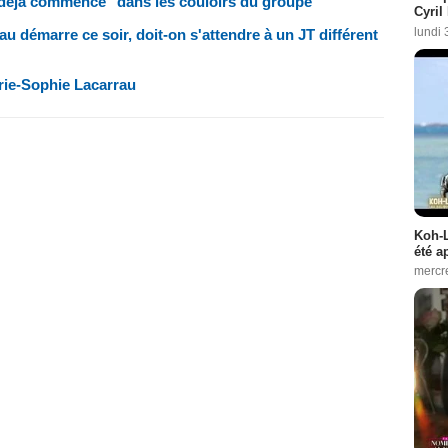
 déjà commencé "dans les couloirs du groupe"
Cyril
lundi 
u démarre ce soir, doit-on s'attendre à un JT différent
rie-Sophie Lacarrau
Koh-L
été a
mercr