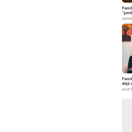
Famil
"perd
samed
Famil
déjà 
jeudi 