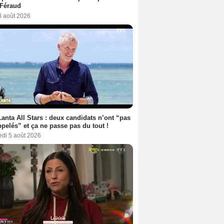
 Féraud
3 août 2026
anta All Stars : deux candidats n’ont “pas
ppelés” et ça ne passe pas du tout !
edi 5 août 2026