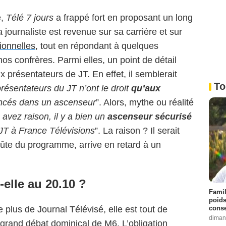
,
Télé 7 jours
a frappé fort en proposant un long
 journaliste est revenue sur sa carrière et sur
ionnelles,
tout en répondant à quelques
os confrères. Parmi elles, un point de détail
présentateurs de JT. En effet, il semblerait
To
présentateurs du JT n’ont le droit
qu’aux
oincés dans un ascenseur
”. Alors, mythe ou réalité
avez raison, il y a bien un
ascenseur sécurisé
JT à France Télévisions
”. La raison ? Il serait
oûte du programme, arrive en retard à un
-elle au 20.10 ?
Famil
poids
conse
plus de Journal Télévisé, elle est tout de
diman
rand débat dominical de M6. L’obligation