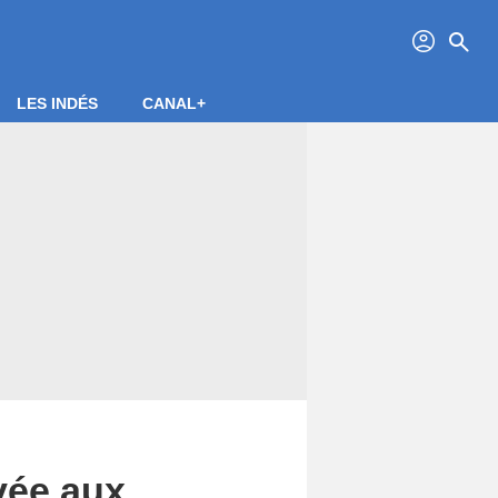
profil
search
LES INDÉS
CANAL+
vée aux