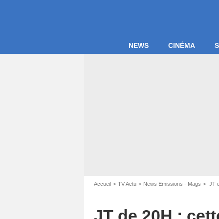
NEWS
CINÉMA
S
Accueil
TV Actu
News Emissions - Mags
JT d
JT de 20H : cet