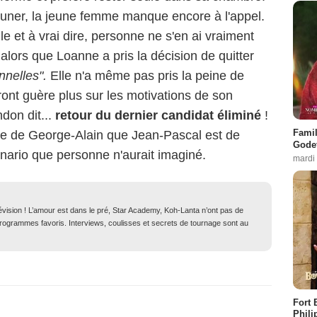
euner, la jeune femme manque encore à l'appel.
le et à vrai dire, personne ne s'en ai vraiment
ors que Loanne a pris la décision de quitter
nnelles".
Elle n'a même pas pris la peine de
ront guère plus sur les motivations de son
ndon dit...
retour du dernier candidat éliminé
!
Famil
oie de George-Alain que Jean-Pascal est de
Godet
nario que personne n'aurait imaginé.
mardi
lévision ! L’amour est dans le pré, Star Academy, Koh-Lanta n’ont pas de
 programmes favoris. Interviews, coulisses et secrets de tournage sont au
Fort 
Phili