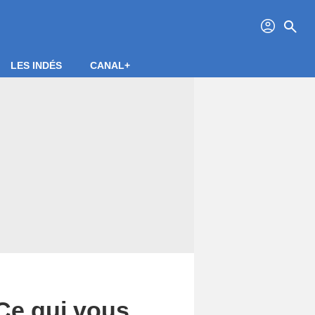
profil
search
LES INDÉS
CANAL+
 Ce qui vous