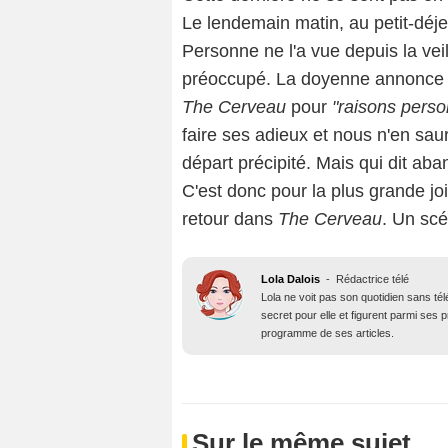
Le lendemain matin, au petit-déj
Personne ne l'a vue depuis la veil
préoccupé. La doyenne annonce al
The Cerveau
pour
"raisons perso
faire ses adieux et nous n'en sau
départ précipité. Mais qui dit aba
C'est donc pour la plus grande j
retour dans
The Cerveau
. Un scé
Lola Dalois
-
Rédactrice télé
Lola ne voit pas son quotidien sans té
secret pour elle et figurent parmi ses
programme de ses articles.
Sur le même sujet