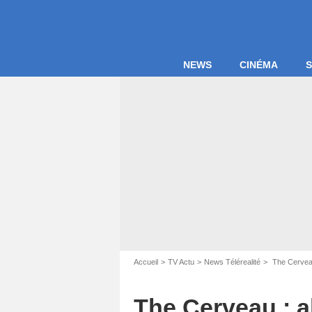
NEWS
CINÉMA
S
Accueil
TV Actu
News Télérealité
The Cerveau
The Cerveau : a