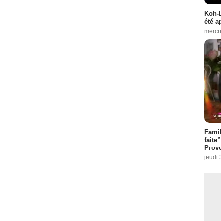
Koh-L
été a
mercr
Fami
faite
Prove
jeudi 