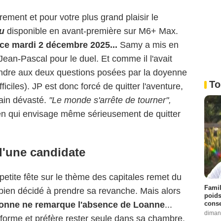
rement et pour votre plus grand plaisir le
u
disponible en avant-première sur M6+ Max.
 ce mardi 2 décembre 2025...
Samy a mis en
ean-Pascal pour le duel. Et comme il l'avait
pondre aux deux questions posées par la doyenne
To
fficiles). JP est donc forcé de quitter l'aventure,
lain dévasté.
"Le monde s'arrête de tourner",
ien qui envisage même sérieusement de quitter
d'une candidate
etite fête sur le thème des capitales remet du
Famil
ien décidé à prendre sa revanche. Mais alors
poids
conse
onne ne remarque l'absence de Loanne
...
diman
 forme et préfère rester seule dans sa chambre.