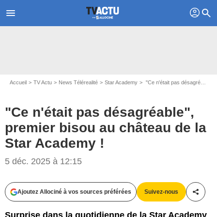
profil
menu
search
Accueil
TV Actu
News Télérealité
Star Academy
"Ce n'était pas désagréable", premier bisou au château de la Star Academy !
"Ce n'était pas désagréable",
premier bisou au château de la
Star Academy !
5 déc. 2025 à 12:15
Ajoutez Allociné à vos sources préférées
Suivez-nous
Partag
Surprise dans la quotidienne de la Star Academy