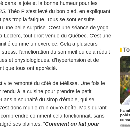
 dans la joie et la bonne humeur pour les
25
. Théo P s'est levé du bon pied, en expliquant
t pas trop la fatigue. Tous se sont ensuite
eu une belle surprise. C'est une séance de yoga
da Leclerc, tout droit venue du Québec. C'est une
 initié comme un exercice. Cela a plusieurs
To
 stress, l'amélioration du sommeil ou cela réduit
ues et physiologiques, d’hypertension et de
 que tous ont apprécié.
st vite remonté du côté de Mélissa. Une fois le
 rendu à la cuisine pour prendre le petit-
 ans a souhaité du sirop d'érable, qui se
s'est donc munie d'un ouvre-boîte. Mais durant
Famil
poids
de comprendre comment cela fonctionnait, sans
conse
lgré ses plaintes. "
Comment on fait pour
diman