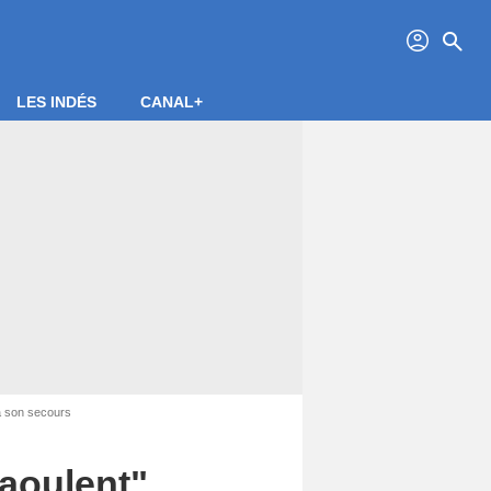
profil
search
LES INDÉS
CANAL+
à son secours
aoulent",