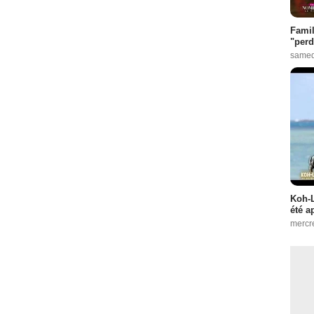
Famil
"perd
samed
Koh-L
été a
mercr