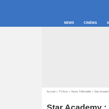
NEWS
CINÉMA
S
Accueil
TV Actu
News Télérealité
Star Acade
Star Academy : 