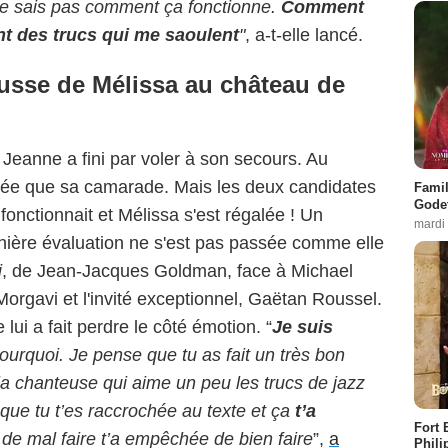
e sais pas comment ça fonctionne.
Comment
ont des trucs qui me saoulent
"
, a-t-elle lancé.
ousse de Mélissa au château de
Jeanne a fini par voler à son secours. Au
ancée que sa camarade. Mais les deux candidates
Famil
Godet
fonctionnait et Mélissa s'est régalée ! Un
mardi
nière évaluation ne s'est pas passée comme elle
i
, de Jean-Jacques Goldman, face à Michael
orgavi et l'invité exceptionnel, Gaëtan Roussel.
 lui a fait perdre le côté émotion. “
Je suis
pourquoi. Je pense que tu as fait un très bon
i la chanteuse qui aime un peu les trucs de jazz
e que tu t’es raccrochée au texte et ça
t’a
Fort 
 de mal faire t’a empêchée de bien faire
”,
a
Phili