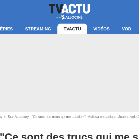
ÉRIES
STREAMING
TVACTU
VIDÉOS
VOD
my
Star Academy : "Ce sont des trucs qui me saoulent", Melissa en panique, Jeanne vole 
"Ce sont des trucs qui me s