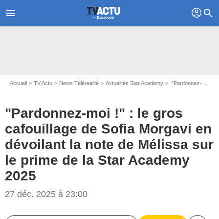
profil
menu
search
Accueil
TV Actu
News Télérealité
Actualités Star Academy
"Pardonnez-moi !" : le gros cafouillage de Sofia Morgavi en dévoilant la note de Mélissa sur le prime de la Star Academy 2025
"Pardonnez-moi !" : le gros
cafouillage de Sofia Morgavi en
dévoilant la note de Mélissa sur
le prime de la Star Academy
2025
27 déc. 2025 à 23:00