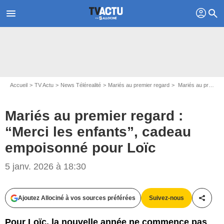
profil
menu
search
Accueil
TV Actu
News Télérealité
Mariés au premier regard
Mariés au premier regard : “Merci les enfants”, cadeau empoisonné pour Loïc
Mariés au premier regard :
“Merci les enfants”, cadeau
empoisonné pour Loïc
5 janv. 2026 à 18:30
Ajoutez Allociné à vos sources préférées
Suivez-nous
Partag
Pour Loïc, la nouvelle année ne commence pas