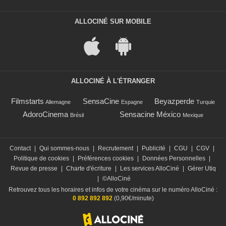
ALLOCINÉ SUR MOBILE
ALLOCINÉ À L'ÉTRANGER
Filmstarts
SensaCine
Beyazperde
Allemagne
Espagne
Turquie
AdoroCinema
Sensacine México
Brésil
Mexique
Contact
|
Qui sommes-nous
|
Recrutement
|
Publicité
|
CGU
|
CGV
|
Politique de cookies
|
Préférences cookies
|
Données Personnelles
|
Revue de presse
|
Charte d'écriture
|
Les services AlloCiné
|
Gérer Utiq
|
©AlloCiné
Retrouvez tous les horaires et infos de votre cinéma sur le numéro AlloCiné :
0 892 892 892
(0,90€/minute)