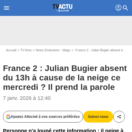
profil
menu
search
Accueil
TV Actu
News Emissions - Mags
France 2 : Julian Bugier absent du 13h à cause de la neige ce mercredi ? Il prend la parole
France 2 : Julian Bugier absent
du 13h à cause de la neige ce
mercredi ? Il prend la parole
7 janv. 2026 à 12:40
Ajoutez Allociné à vos sources préférées
Suivez-nous
Partag
Personne n'a loupé cette information : il neige à