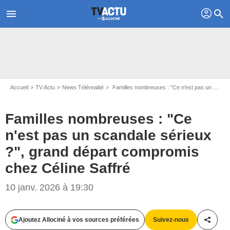
profil
menu
search
Accueil
TV Actu
News Télérealité
Familles nombreuses : "Ce n'est pas un scandale sérieux ?", grand départ compromis chez Céline Saffré
Familles nombreuses : "Ce
n'est pas un scandale sérieux
?", grand départ compromis
chez Céline Saffré
10 janv. 2026 à 19:30
Ajoutez Allociné à vos sources préférées
Suivez-nous
Partag