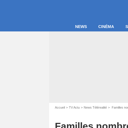
NEWS
CINÉMA
S
Accueil
TV Actu
News Télérealité
Familles no
Familles nombre