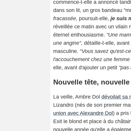
commence-t-elle a annoncé tandis
dans son lit, un gros bandeau "mo
fracassée,
poursuit-elle,
je suis 
réveillée ce matin avec un vilain
éternel enthousiasme.
"Une mama
une angine"
, détaille-t-elle, avan
masculine. "
Vous savez qu'est-ce 
l'accouchement chez une femme 
elle, avant d'ajouter un petit
"pas 
Nouvelle tête, nouvelle
La veille, Ambre Dol
dévoilait sa 
Lizandro (nés de son premier ma
union avec Alexandre Dol
) a pri
Exit le blond et place à du châta
nouvelle année qu'elle a égaleme