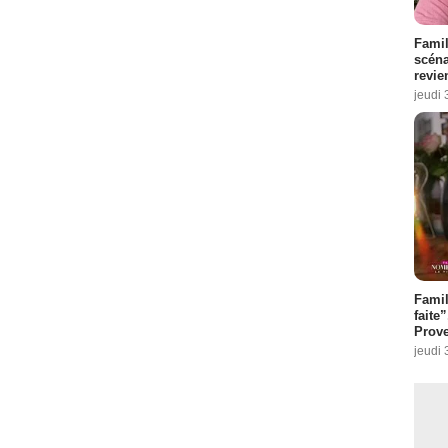
Famil
scéna
revie
jeudi 
Fami
faite
Prove
jeudi 