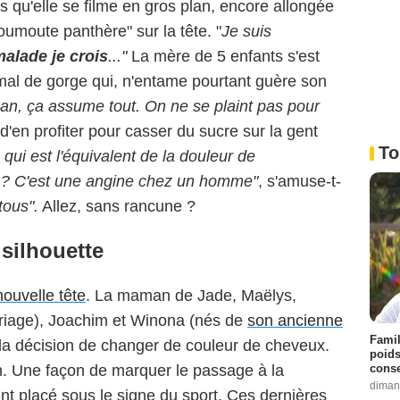
 qu'elle se filme en gros plan, encore allongée
umoute panthère" sur la tête. "
Je suis
malade je crois
..."
La mère de 5 enfants s'est
 mal de gorge qui, n'entame pourtant guère son
n, ça assume tout. On ne se plaint pas pour
t d'en profiter pour casser du sucre sur la gent
To
qui est l'équivalent de la douleur de
? C'est une angine chez un homme"
, s'amuse-t-
tous".
Allez, sans rancune ?
 silhouette
nouvelle tête
. La maman de Jade, Maëlys,
riage), Joachim et Winona (nés de
son ancienne
Famil
s la décision de changer de couleur de cheveux.
poids
conse
in. Une façon de marquer le passage à la
diman
nt placé sous le signe du sport. Ces dernières