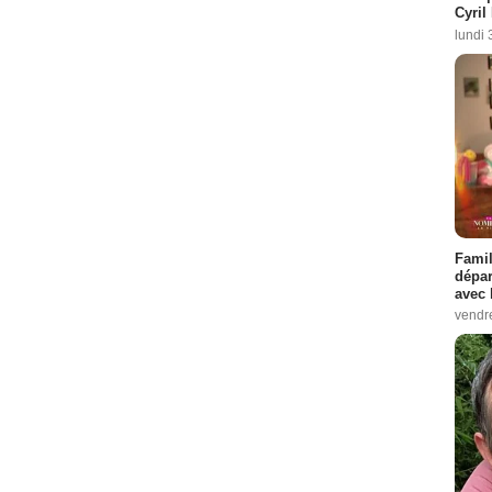
Cyril
lundi 
Famil
dépar
avec 
vendre