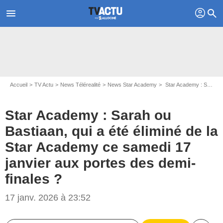
profil
menu
search
Accueil
TV Actu
News Télérealité
News Star Academy
Star Academy : Sarah ou Bastiaan, qui a été éliminé de la Star Academy ce samedi 17 janvier aux portes des demi-finales ?
Star Academy : Sarah ou
Bastiaan, qui a été éliminé de la
Star Academy ce samedi 17
janvier aux portes des demi-
finales ?
17 janv. 2026 à 23:52