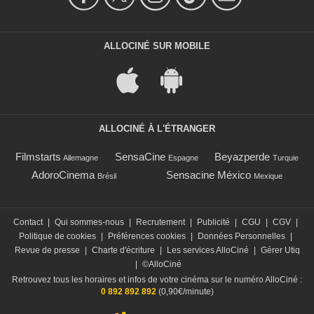
ALLOCINÉ SUR MOBILE
ALLOCINÉ À L'ÉTRANGER
Filmstarts
SensaCine
Beyazperde
Allemagne
Espagne
Turquie
AdoroCinema
Sensacine México
Brésil
Mexique
Contact
|
Qui sommes-nous
|
Recrutement
|
Publicité
|
CGU
|
CGV
|
Politique de cookies
|
Préférences cookies
|
Données Personnelles
|
Revue de presse
|
Charte d'écriture
|
Les services AlloCiné
|
Gérer Utiq
|
©AlloCiné
Retrouvez tous les horaires et infos de votre cinéma sur le numéro AlloCiné :
0 892 892 892
(0,90€/minute)