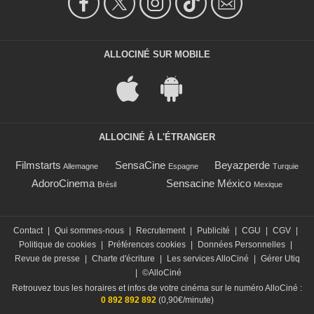
ALLOCINÉ SUR MOBILE
ALLOCINÉ À L'ÉTRANGER
Filmstarts
SensaCine
Beyazperde
Allemagne
Espagne
Turquie
AdoroCinema
Sensacine México
Brésil
Mexique
Contact
|
Qui sommes-nous
|
Recrutement
|
Publicité
|
CGU
|
CGV
|
Politique de cookies
|
Préférences cookies
|
Données Personnelles
|
Revue de presse
|
Charte d'écriture
|
Les services AlloCiné
|
Gérer Utiq
|
©AlloCiné
Retrouvez tous les horaires et infos de votre cinéma sur le numéro AlloCiné :
0 892 892 892
(0,90€/minute)