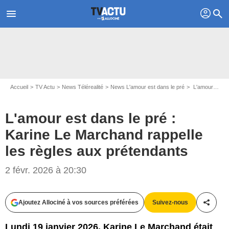
profil
menu
search
Accueil
TV Actu
News Télérealité
News L'amour est dans le pré
L'amour est dans le pré : Karine Le Marchand rappelle les règles aux prétendants
L'amour est dans le pré :
Karine Le Marchand rappelle
les règles aux prétendants
2 févr. 2026 à 20:30
Ajoutez Allociné à vos sources préférées
Suivez-nous
Partag
Lundi 19 janvier 2026, Karine Le Marchand était