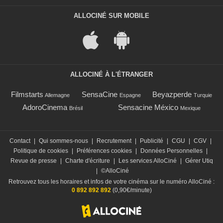
ALLOCINÉ SUR MOBILE
ALLOCINÉ À L'ÉTRANGER
Filmstarts
SensaCine
Beyazperde
Allemagne
Espagne
Turquie
AdoroCinema
Sensacine México
Brésil
Mexique
Contact
|
Qui sommes-nous
|
Recrutement
|
Publicité
|
CGU
|
CGV
|
Politique de cookies
|
Préférences cookies
|
Données Personnelles
|
Revue de presse
|
Charte d'écriture
|
Les services AlloCiné
|
Gérer Utiq
|
©AlloCiné
Retrouvez tous les horaires et infos de votre cinéma sur le numéro AlloCiné :
0 892 892 892
(0,90€/minute)