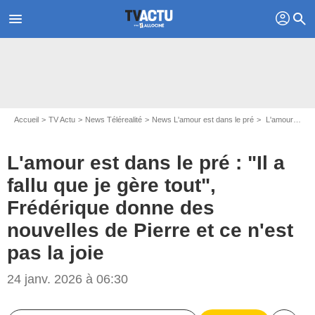
profil
menu
search
Accueil
TV Actu
News Télérealité
News L'amour est dans le pré
L'amour est dans le pré : "Il a fallu que je gère tout", Frédérique donne des nouvelles de Pierre et ce n'est pas la joie
L'amour est dans le pré : "Il a
fallu que je gère tout",
Frédérique donne des
nouvelles de Pierre et ce n'est
pas la joie
24 janv. 2026 à 06:30