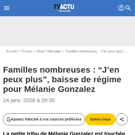
profil
menu
search
Accueil
TV Actu
News Télérealité
Familles nombreuses : “J’en peux plus”, baisse de régime pour Mélanie Gonzalez
Familles nombreuses : “J’en
peux plus”, baisse de régime
pour Mélanie Gonzalez
24 janv. 2026 à 20:30
Ajoutez Allociné à vos sources préférées
Suivez-nous
Partag
La petite tribu de Mélanie Gonzalez est touchée