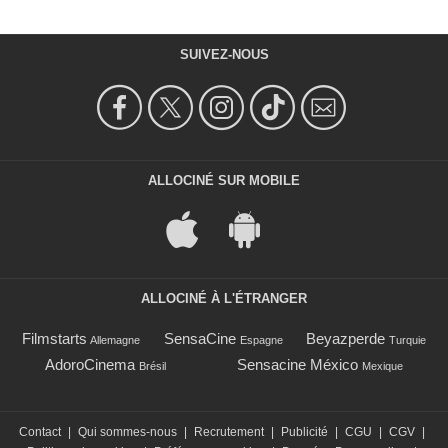
SUIVEZ-NOUS
ALLOCINÉ SUR MOBILE
ALLOCINÉ À L'ÉTRANGER
Filmstarts
SensaCine
Beyazperde
Allemagne
Espagne
Turquie
AdoroCinema
Sensacine México
Brésil
Mexique
Contact
|
Qui sommes-nous
|
Recrutement
|
Publicité
|
CGU
|
CGV
|