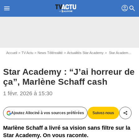
profil
menu
search
Accueil
TV Actu
News Télérealité
Actualités Star Academy
Star Academy : “J’ai horreur de ça”, Marlène Schaff cash
Star Academy : “J’ai horreur de
ça”, Marlène Schaff cash
1 févr. 2026 à 15:30
Ajoutez Allociné à vos sources préférées
Suivez-nous
Partag
Marlène Schaff a livré sa vision sans filtre sur la
Star Academy. On vous raconte.