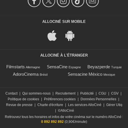
ALLOCINÉ SUR MOBILE
ALLOCINÉ À L'ÉTRANGER
Filmstarts
SensaCine
Beyazperde
Allemagne
Espagne
Turquie
AdoroCinema
Sensacine México
Brésil
Mexique
Contact
|
Qui sommes-nous
|
Recrutement
|
Publicité
|
CGU
|
CGV
|
Politique de cookies
|
Préférences cookies
|
Données Personnelles
|
Revue de presse
|
Charte d'écriture
|
Les services AlloCiné
|
Gérer Utiq
|
©AlloCiné
Retrouvez tous les horaires et infos de votre cinéma sur le numéro AlloCiné :
0 892 892 892
(0,90€/minute)