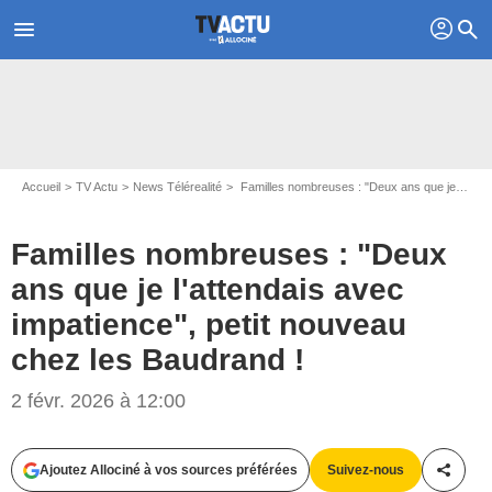
profil
menu
search
Accueil
TV Actu
News Télérealité
Familles nombreuses : "Deux ans que je l'attendais avec impatience", petit nouveau chez les Baudrand !
Familles nombreuses : "Deux
ans que je l'attendais avec
impatience", petit nouveau
chez les Baudrand !
2 févr. 2026 à 12:00
Ajoutez Allociné à vos sources préférées
Suivez-nous
Partag