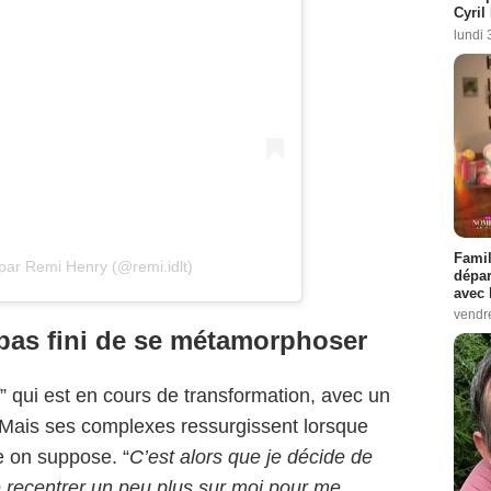
Cyril
lundi 
Famil
par Remi Henry (@remi.idlt)
dépar
avec 
vendre
pas fini de se métamorphoser
” qui est en cours de transformation, avec un
 Mais ses complexes ressurgissent lorsque
ie on suppose. “
C’est alors que je décide de
 recentrer un peu plus sur moi pour me