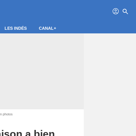
profil
search
LES INDÉS
CANAL+
en photos
aison a bien