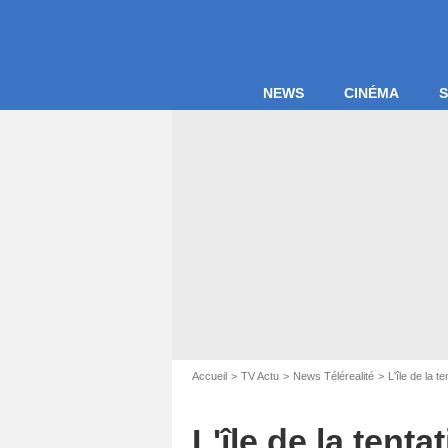
NEWS
CINÉMA
S
Accueil
TV Actu
News Télérealité
L'île de la te
L'île de la tent