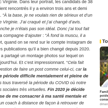
 Virginie. Dans leur portrait, les candidats de 38
ient rencontrés il y a environ trois ans et demi
s.
"À la base, je ne voulais rien de sérieux et d’un
e Virginie. J’ai craqué et j’ai changé d’avis.
che je n’étais pas son idéal. Donc j’ai tout fait
 sa compagne d’ajouter : "
À fond la muscu, il a
To
t, quand on se rend sur le compte Instagram de
es publications qu’il a bien changé depuis 2020.
 a partagé un montage photos sur lequel on
jourd’hui. Et c’est impressionnant. “
Cela fait
estion de faire un post comme celui-ci, car
la
période difficile mentalement et pleine de
s tous traversé la période du COVID où notre
ns sociales très virtuelles.
Fin 2020 je décide
Famil
poids
se de me consacrer à ma santé mentale et
conse
un coach à distance de façon à retrouver de
diman