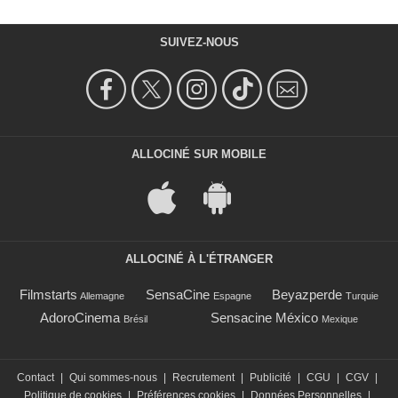
SUIVEZ-NOUS
ALLOCINÉ SUR MOBILE
ALLOCINÉ À L'ÉTRANGER
Filmstarts
SensaCine
Beyazperde
Allemagne
Espagne
Turquie
AdoroCinema
Sensacine México
Brésil
Mexique
Contact
|
Qui sommes-nous
|
Recrutement
|
Publicité
|
CGU
|
CGV
|
Politique de cookies
|
Préférences cookies
|
Données Personnelles
|