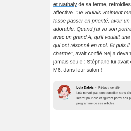
et Nathaly
de sa ferme, refroidie
affective. "
Je voulais vraiment me
fasse passer en priorité, avoir u
adorable. Quand j'ai vu son portra
avec un grand A, qu'il voulait une
qui ont résonné en moi. Et puis 
charme
", avait confié Nejla dev
jamais seule : Stéphane lui ava
M6, dans leur salon !
Lola Dalois
-
Rédactrice télé
Lola ne voit pas son quotidien sans té
secret pour elle et figurent parmi ses
programme de ses articles.