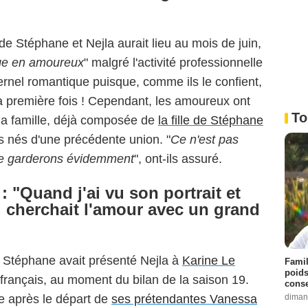
de Stéphane et Nejla aurait lieu au mois de juin,
ge en amoureux
" malgré l'activité professionnelle
nel romantique puisque, comme ils le confient,
la première fois ! Cependant, les amoureux ont
To
 la famille, déjà composée de
la fille de Stéphane
us nés d'une précédente union. "
Ce n'est pas
s le garderons évidemment
", ont-ils assuré.
: "Quand j'ai vu son portrait et
l cherchait l'amour avec un grand
e Stéphane avait présenté Nejla à
Karine Le
Famil
poids
français, au moment du bilan de la saison 19.
conse
diman
 après le départ de
ses prétendantes Vanessa