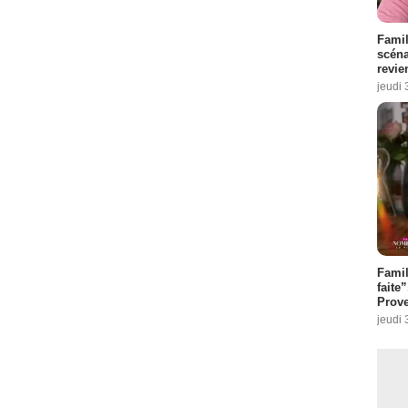
Famil
scéna
revie
jeudi 
Fami
faite
Prove
jeudi 