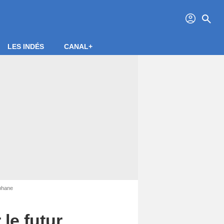
profil
search
LES INDÉS
CANAL+
éphane
 le futur