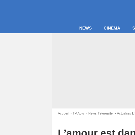
NEWS
CINÉMA
S
Accueil
TV Actu
News Télérealité
Actualités L
L’amour est dans