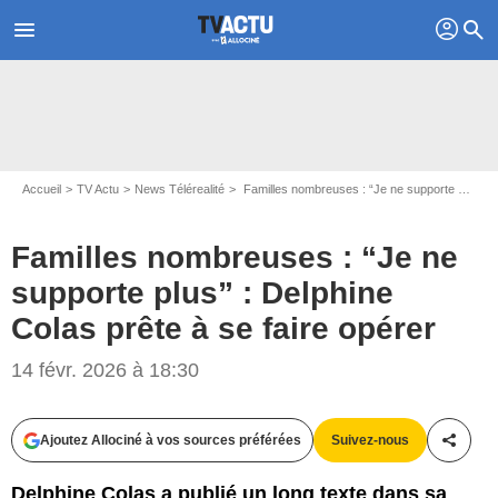
profil
menu
search
Accueil
TV Actu
News Télérealité
Familles nombreuses : “Je ne supporte plus” : Delphine Colas prête à se faire opérer
Familles nombreuses : “Je ne
supporte plus” : Delphine
Colas prête à se faire opérer
14 févr. 2026 à 18:30
Ajoutez Allociné à vos sources préférées
Suivez-nous
Partag
Delphine Colas a publié un long texte dans sa