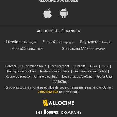
ALLOCINÉ SUR MOBILE
ALLOCINÉ À L'ÉTRANGER
Filmstarts
SensaCine
Beyazperde
Allemagne
Espagne
Turquie
AdoroCinema
Sensacine México
Brésil
Mexique
Contact
|
Qui sommes-nous
|
Recrutement
|
Publicité
|
CGU
|
CGV
|
Politique de cookies
|
Préférences cookies
|
Données Personnelles
|
Revue de presse
|
Charte d'écriture
|
Les services AlloCiné
|
Gérer Utiq
|
©AlloCiné
Retrouvez tous les horaires et infos de votre cinéma sur le numéro AlloCiné :
0 892 892 892
(0,90€/minute)