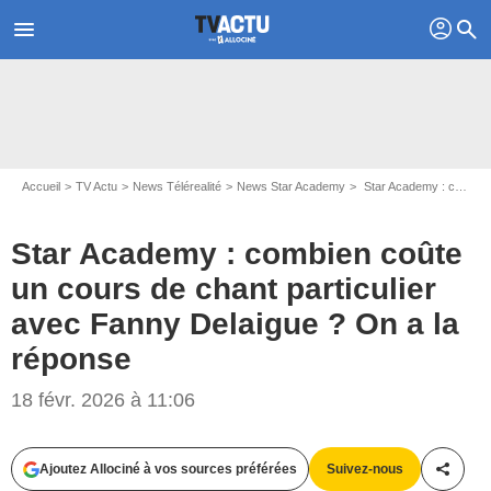
profil
menu
search
Accueil
TV Actu
News Télérealité
News Star Academy
Star Academy : combien coûte un cours de chant particulier avec Fanny Delaigue ? On a la réponse
Star Academy : combien coûte
un cours de chant particulier
avec Fanny Delaigue ? On a la
réponse
18 févr. 2026 à 11:06
Ajoutez Allociné à vos sources préférées
Suivez-nous
Partag