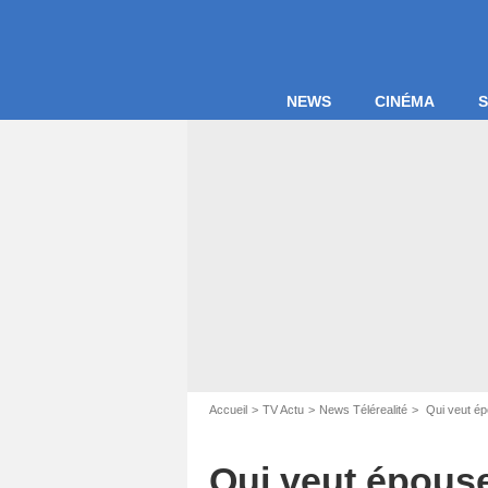
NEWS
CINÉMA
S
Accueil
TV Actu
News Télérealité
Qui veut épo
Qui veut épouser