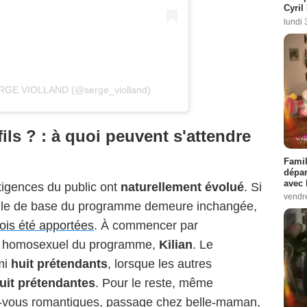
Cyril
lundi 
SERGE VIOLLAND (@serge_violland)
ls ? : à quoi peuvent s'attendre
Famil
dépar
avec 
xigences du public ont
naturellement évolué
. Si
vendre
mule de base du programme demeure inchangée,
ois été apportées
. À commencer par
dat homosexuel du programme,
Kilian
. Le
rmi
huit prétendants
, lorsque les autres
uit prétendantes
. Pour le reste, même
z-vous romantiques, passage chez belle-maman,