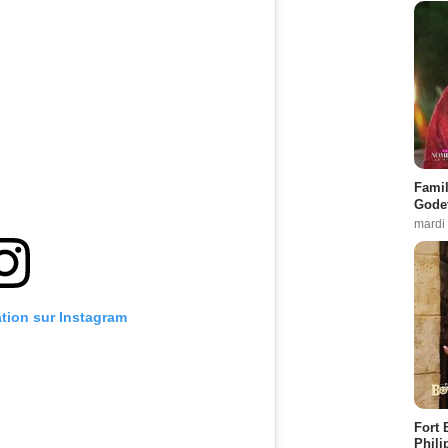
Famil
Godet
mardi
ation sur Instagram
Fort 
Phili