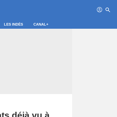
profil
search
LES INDÉS
CANAL+
ts déjà vu à