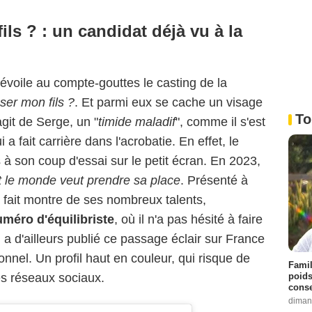
ls ? : un candidat déjà vu à la
voile au compte-gouttes le casting de la
ser mon fils ?
. Et parmi eux se cache un visage
To
'agit de Serge, un "
timide maladif
", comme il s'est
ui a fait carrière dans l'acrobatie. En effet, le
 à son coup d'essai sur le petit écran. En 2023,
t le monde veut prendre sa place
. Présenté à
a fait montre de ses nombreux talents,
éro d'équilibriste
, où il n'a pas hésité à faire
 a d'ailleurs publié ce passage éclair sur France
nel. Un profil haut en couleur, qui risque de
Famil
poids
les réseaux sociaux.
conse
diman