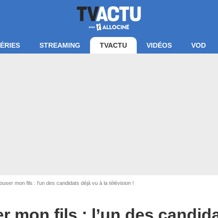
ÉRIES
STREAMING
TVACTU
VIDÉOS
VOD
user mon fils : l’un des candidats déjà vu à la télévision !
 mon fils : l’un des candida