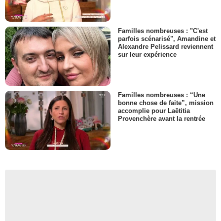
Familles nombreuses : "C'est
parfois scénarisé", Amandine et
Alexandre Pelissard reviennent
sur leur expérience
Familles nombreuses : “Une
bonne chose de faite”, mission
accomplie pour Laëtitia
Provenchère avant la rentrée