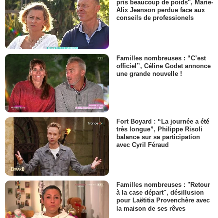
pris beaucoup de poids", Marie-
Alix Jeanson perdue face aux
conseils de professionels
Familles nombreuses : “C’est
officiel”, Céline Godet annonce
une grande nouvelle !
Fort Boyard : “La journée a été
très longue”, Philippe Risoli
balance sur sa participation
avec Cyril Féraud
Familles nombreuses : "Retour
à la case départ", désillusion
pour Laëtitia Provenchère avec
la maison de ses rêves