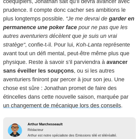
coéquipiers, Jonathan sait qu’il devra avancer avec
prudence. Il compte donc cacher ses ambitions le
plus longtemps possible.
"Je me devrai de
garder en
permanence une poker face
pour ne pas que les
autres aventuriers décèlent que je suis un vrai
stratège"
, confie-t-il. Pour lui,
Koh-Lanta
représente
avant tout un défi mental, peut-être même plus que
physique. Reste à savoir s’il parviendra à
avancer
sans éveiller les soupçons
, ou si les autres
aventuriers finiront par percer à jour son jeu. Une
chose est sûre : Jonathan promet de faire des
étincelles dans cette nouvelle saison, marquée par
un changement de mécanique lors des conseils
.
Arthur Marchesseault
Rédacteur
Arthur est notre spécialiste des Emissions télé et téléréalité.