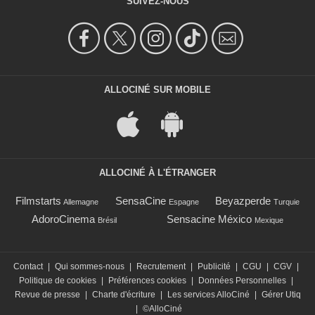
SUIVEZ-NOUS
ALLOCINÉ SUR MOBILE
ALLOCINÉ À L'ÉTRANGER
Filmstarts
SensaCine
Beyazperde
Allemagne
Espagne
Turquie
AdoroCinema
Sensacine México
Brésil
Mexique
Contact
|
Qui sommes-nous
|
Recrutement
|
Publicité
|
CGU
|
CGV
|
Politique de cookies
|
Préférences cookies
|
Données Personnelles
|
Revue de presse
|
Charte d'écriture
|
Les services AlloCiné
|
Gérer Utiq
|
©AlloCiné