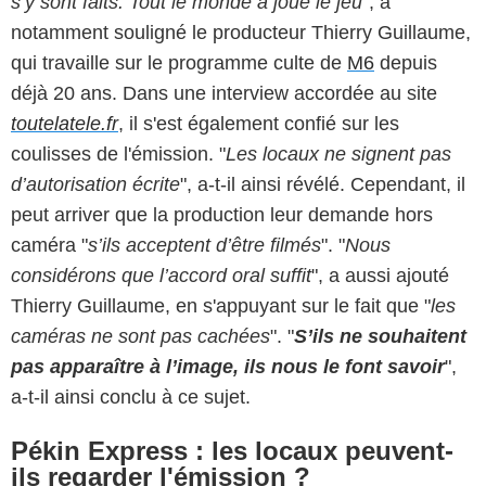
s’y sont faits. Tout le monde a joué le jeu
", a
notamment souligné le producteur Thierry Guillaume,
qui travaille sur le programme culte de
M6
depuis
déjà 20 ans. Dans une interview accordée au site
toutelatele.fr
, il s'est également confié sur les
coulisses de l'émission. "
Les locaux ne signent pas
d’autorisation écrite
", a-t-il ainsi révélé. Cependant, il
peut arriver que la production leur demande hors
caméra "
s’ils acceptent d’être filmés
". "
Nous
considérons que l’accord oral suffit
", a aussi ajouté
Thierry Guillaume, en s'appuyant sur le fait que "
l
es
caméras ne sont pas cachées
". "
S’ils ne souhaitent
pas apparaître à l’image, ils nous le font savoir
",
a-t-il ainsi conclu à ce sujet.
Pékin Express : les locaux peuvent-
ils regarder l'émission ?