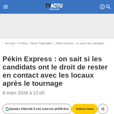
profil
menu
search
Accueil
TV Actu
News Télérealité
Pékin Express : on sait si les candidats ont le droit de rester en contact avec les locaux après le tournage
Pékin Express : on sait si les
candidats ont le droit de rester
en contact avec les locaux
après le tournage
8 mars 2026 à 12:00
Ajoutez Allociné à vos sources préférées
Suivez-nous
Partag