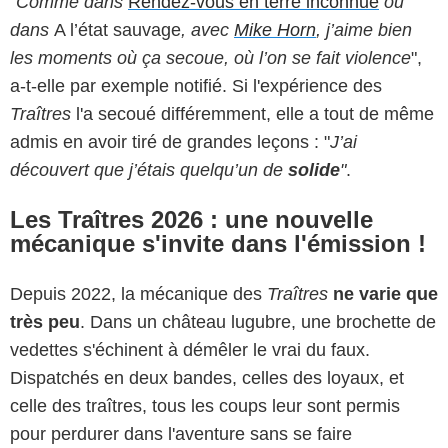
"
Comme dans
Rendez-vous en terre inconnue
ou
dans
A l’état sauvage
, avec
Mike Horn
, j’aime bien
les moments où ça secoue, où l’on se fait violence
",
a-t-elle par exemple notifié. Si l'expérience des
Traîtres
l'a secoué différemment, elle a tout de même
admis en avoir tiré de grandes leçons : "
J’ai
découvert que j’étais quelqu’un de
solide
"
.
Les Traîtres 2026 : une nouvelle
mécanique s'invite dans l'émission !
Depuis 2022, la mécanique des
Traîtres
ne varie que
très peu
. Dans un château lugubre, une brochette de
vedettes s'échinent à démêler le vrai du faux.
Dispatchés en deux bandes, celles des loyaux, et
celle des traîtres, tous les coups leur sont permis
pour perdurer dans l'aventure sans se faire