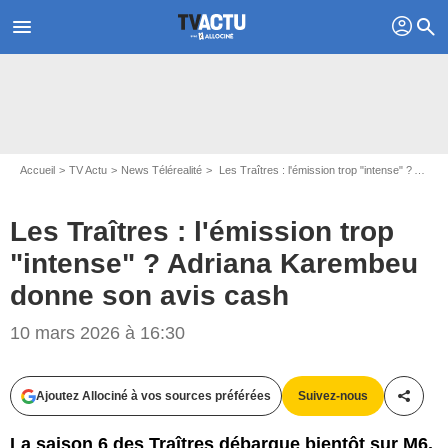
profil
menu
search
Accueil
TV Actu
News Télérealité
Les Traîtres : l'émission trop "intense" ? Adriana Karembeu donne son avis cash
Les Traîtres : l'émission trop
"intense" ? Adriana Karembeu
donne son avis cash
10 mars 2026 à 16:30
Ajoutez Allociné à vos sources préférées
Suivez-nous
Partag
La saison 6 des Traîtres débarque bientôt sur M6.