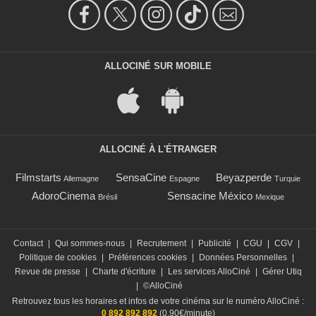
ALLOCINÉ SUR MOBILE
ALLOCINÉ À L'ÉTRANGER
Filmstarts
SensaCine
Beyazperde
Allemagne
Espagne
Turquie
AdoroCinema
Sensacine México
Brésil
Mexique
Contact
|
Qui sommes-nous
|
Recrutement
|
Publicité
|
CGU
|
CGV
|
Politique de cookies
|
Préférences cookies
|
Données Personnelles
|
Revue de presse
|
Charte d'écriture
|
Les services AlloCiné
|
Gérer Utiq
|
©AlloCiné
Retrouvez tous les horaires et infos de votre cinéma sur le numéro AlloCiné :
0 892 892 892
(0,90€/minute)