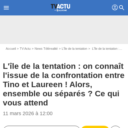
profil
menu
search
Accueil
TV Actu
News Télérealité
L'île de la tentation
L'île de la tentation : on connaît l'issue de la confrontation entre Tino et Laureen ! Alors, ensemble ou séparés ? Ce qui vous attend
L'île de la tentation : on connaît
l'issue de la confrontation entre
Tino et Laureen ! Alors,
ensemble ou séparés ? Ce qui
vous attend
11 mars 2026 à 12:00