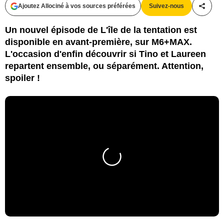
Ajoutez Allociné à vos sources préférées
Suivez-nous
Partag
Un nouvel épisode de L'île de la tentation est
disponible en avant-première, sur M6+MAX.
L'occasion d'enfin découvrir si Tino et Laureen
repartent ensemble, ou séparément. Attention,
spoiler !