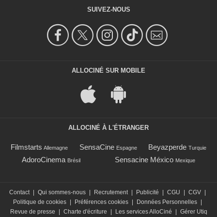
SUIVEZ-NOUS
ALLOCINÉ SUR MOBILE
ALLOCINÉ À L'ÉTRANGER
Filmstarts
SensaCine
Beyazperde
Allemagne
Espagne
Turquie
AdoroCinema
Sensacine México
Brésil
Mexique
Contact
|
Qui sommes-nous
|
Recrutement
|
Publicité
|
CGU
|
CGV
|
Politique de cookies
|
Préférences cookies
|
Données Personnelles
|
Revue de presse
|
Charte d'écriture
|
Les services AlloCiné
|
Gérer Utiq