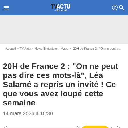
profil
menu
search
Accueil
TV Actu
News Emissions - Mags
20H de France 2 : "On ne peut pas dire ces mots-là", Léa Salamé a repris un invité ! Ce que vous avez loupé cette semaine
20H de France 2 : "On ne peut
pas dire ces mots-là", Léa
Salamé a repris un invité ! Ce
que vous avez loupé cette
semaine
14 mars 2026 à 16:30