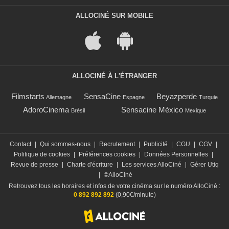
ALLOCINÉ SUR MOBILE
ALLOCINÉ À L'ÉTRANGER
Filmstarts
SensaCine
Beyazperde
Allemagne
Espagne
Turquie
AdoroCinema
Sensacine México
Brésil
Mexique
Contact
|
Qui sommes-nous
|
Recrutement
|
Publicité
|
CGU
|
CGV
|
Politique de cookies
|
Préférences cookies
|
Données Personnelles
|
Revue de presse
|
Charte d'écriture
|
Les services AlloCiné
|
Gérer Utiq
|
©AlloCiné
Retrouvez tous les horaires et infos de votre cinéma sur le numéro AlloCiné :
0 892 892 892
(0,90€/minute)