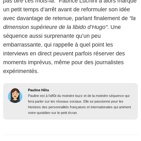
pas dire ces mots-là."
Fabrice Luchini a alors marqué
un petit temps d’arrêt avant de reformuler son idée
avec davantage de retenue, parlant finalement de
"la
dimension supérieure de la libido d’Hugo"
. Une
séquence aussi surprenante qu’un peu
embarrassante, qui rappelle à quel point les
interviews en direct peuvent parfois réserver des
moments imprévus, même pour des journalistes
expérimentés.
Pauline Hétu
Pauline est à l'affût du moindre buzz et de la moindre séquence qui
fera parler sur les réseaux sociaux. Elle se passionne pour les
histoires des personnalités françaises et internationales qui animent
notre quotidien sur le petit écran.