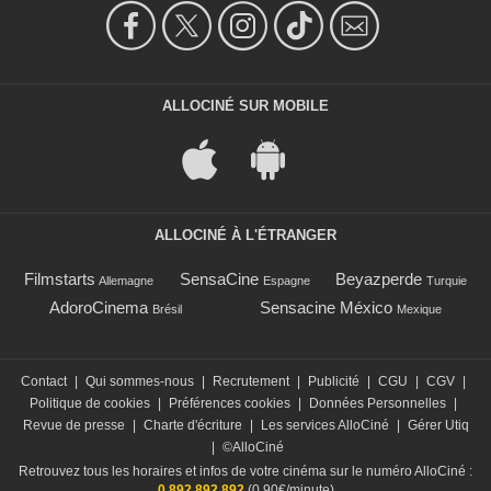
ALLOCINÉ SUR MOBILE
ALLOCINÉ À L'ÉTRANGER
Filmstarts
SensaCine
Beyazperde
Allemagne
Espagne
Turquie
AdoroCinema
Sensacine México
Brésil
Mexique
Contact
|
Qui sommes-nous
|
Recrutement
|
Publicité
|
CGU
|
CGV
|
Politique de cookies
|
Préférences cookies
|
Données Personnelles
|
Revue de presse
|
Charte d'écriture
|
Les services AlloCiné
|
Gérer Utiq
|
©AlloCiné
Retrouvez tous les horaires et infos de votre cinéma sur le numéro AlloCiné :
0 892 892 892
(0,90€/minute)