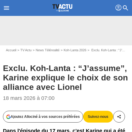
profil
menu
search
Accueil
TV Actu
News Télérealité
Koh-Lanta 2026
Exclu. Koh-Lanta : “J’assume”, Karine explique le choix de son alliance avec Lionel
Exclu. Koh-Lanta : “J’assume”,
Karine explique le choix de son
alliance avec Lionel
18 mars 2026 à 07:00
Ajoutez Allociné à vos sources préférées
Suivez-nous
Partag
Dans l'épisode du 17 mars, c'est Karine qui a été