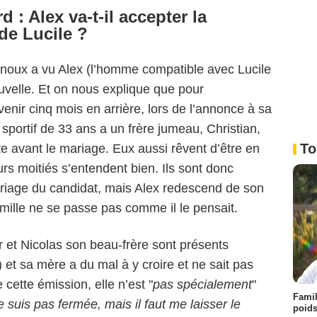
 : Alex va-t-il accepter la
de Lucile ?
rnoux a vu Alex (l’homme compatible avec Lucile
uvelle. Et on nous explique que pour
venir cinq mois en arrière, lors de l’annonce à sa
sportif de 33 ans a un frère jumeau, Christian,
To
te avant le mariage. Eux aussi rêvent d’être en
s moitiés s’entendent bien. Ils sont donc
riage du candidat, mais Alex redescend de son
amille ne se passe pas comme il le pensait.
et Nicolas son beau-frère sont présents
et sa mère a du mal à y croire et ne sait pas
 cette émission, elle n’est "
pas spécialement
"
Famil
e suis pas fermée, mais il faut me laisser le
poids