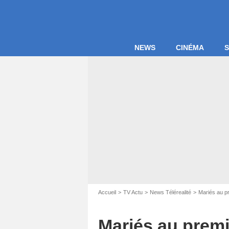
NEWS
CINÉMA
S
Accueil
TV Actu
News Télérealité
Mariés au p
Mariés au premie