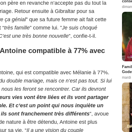
conse
. Son père en revanche n’accepte pas du tout la
diman
riage. Retour ensuite à Gibraltar pour sa
ve ça génial
” que sa future femme ait fait cette
 “
très famille
” comme lui. ”
Je suis choqué
’est une très bonne nouvelle
”, confie-t-il.
e Antoine compatible à 77% avec
Famil
Godet
Antoine, qui est compatible avec Mélanie à 77%.
mardi
du double mariage, mais ce n’est pas tout. Si lui
 nous les feront se rencontrer. Car ils devront
urs vies vont être liées et ils vont partager
 Et c’est un point qui nous inquiète un
, ils sont franchement très différents
”, avoue
 de nature à être détendu, Antoine est plus
ur sa vie. “
Il a une vision du couple