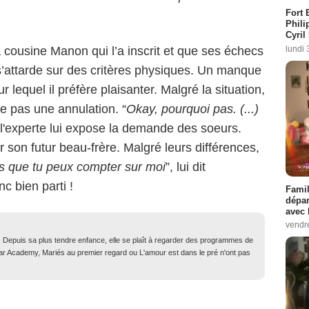
Fort 
Phili
Cyril
lundi 
 cousine Manon qui l’a inscrit et que ses échecs
 s’attarde sur des critères physiques. Un manque
 lequel il préfère plaisanter. Malgré la situation,
ce pas une annulation. “
Okay, pourquoi pas. (...)
d l'experte lui expose la demande des soeurs.
er son futur beau-frère. Malgré leurs différences,
s que tu peux compter sur moi
”, lui dit
 bien parti !
Famil
dépar
avec 
vendre
. Depuis sa plus tendre enfance, elle se plaît à regarder des programmes de
Star Academy, Mariés au premier regard ou L'amour est dans le pré n'ont pas