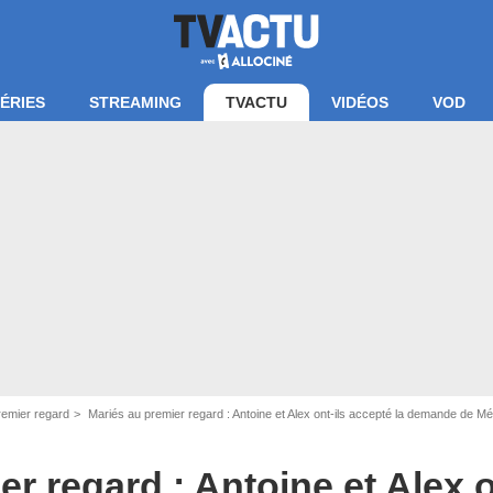
ÉRIES
STREAMING
TVACTU
VIDÉOS
VOD
remier regard
Mariés au premier regard : Antoine et Alex ont-ils accepté la demande de Mélanie 
r regard : Antoine et Alex o