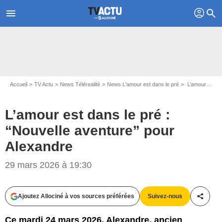
profil
menu
search
Accueil
TV Actu
News Télérealité
News L'amour est dans le pré
L’amour est dans le pré : “Nouvelle aventure” pour Alexandre
L’amour est dans le pré :
“Nouvelle aventure” pour
Alexandre
29 mars 2026 à 19:30
Ajoutez Allociné à vos sources préférées
Suivez-nous
Partag
Ce mardi 24 mars 2026, Alexandre, ancien