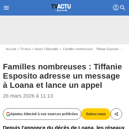
profil
menu
search
Accueil
TV Actu
News Télérealité
Familles nombreuses : Tiffanie Esposito adresse un message à Loana et lance un appel
Familles nombreuses : Tiffanie
Esposito adresse un message
à Loana et lance un appel
26 mars 2026 à 11:13
Ajoutez Allociné à vos sources préférées
Suivez-nous
Partag
Depuis l'annonce du décès de Loana, les réseaux