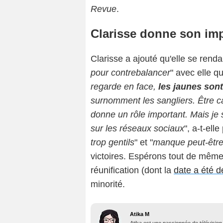
Revue
.
Clarisse donne son imp
Clarisse a ajouté qu'elle se rendai
pour contrebalancer
" avec elle qu
regarde en face,
les jaunes son
surnomment les sangliers. Être ca
donne un rôle important. Mais je s
sur les réseaux sociaux
", a-t-ell
trop gentils
" et "
manque peut-être
victoires. Espérons tout de même
réunification (dont la
date a été d
minorité.
Atika M