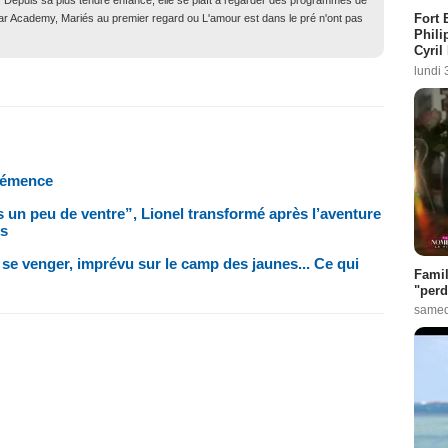
. Depuis sa plus tendre enfance, elle se plaît à regarder des programmes de
Fort 
Star Academy, Mariés au premier regard ou L'amour est dans le pré n'ont pas
Phili
Cyril
lundi 
Clémence
is un peu de ventre”, Lionel transformé après l’aventure
us
 se venger, imprévu sur le camp des jaunes... Ce qui
Famil
"perd
samed