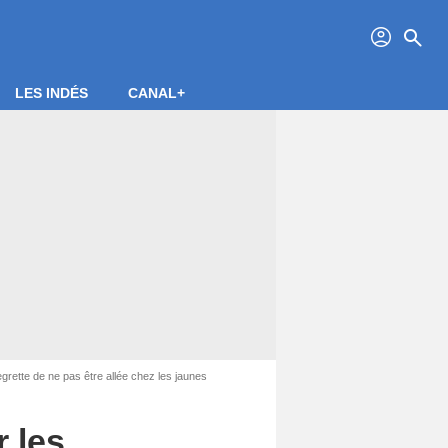
profil
search
LES INDÉS
CANAL+
rette de ne pas être allée chez les jaunes
 les