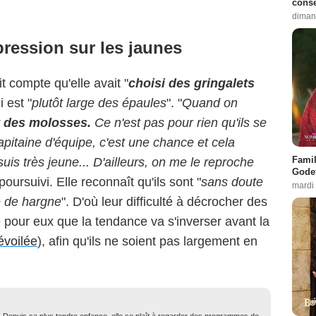
conse
diman
ression sur les jaunes
t compte qu'elle avait "
choisi des gringalets
i est "
plutôt large des épaules
". "
Quand on
t des molosses.
Ce n'est pas pour rien qu'ils se
pitaine d'équipe, c'est une chance et cela
Famil
uis très jeune... D'ailleurs, on me le reproche
Godet
e poursuivi. Elle reconnaît qu'ils sont "
sans doute
mardi
 de hargne
". D'où leur difficulté à décrocher des
 pour eux que la tendance va s'inverser avant la
évoilée
), afin qu'ils ne soient pas largement en