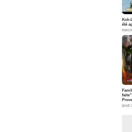
Koh-L
été a
mercr
Fami
faite
Prove
jeudi 