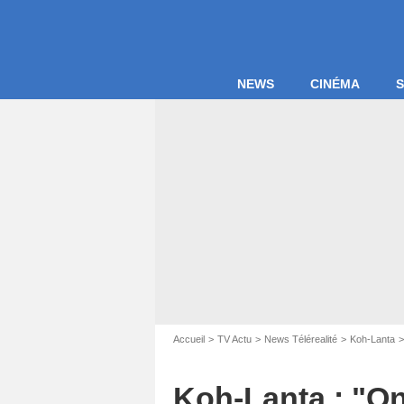
NEWS
CINÉMA
S
Accueil
TV Actu
News Télérealité
Koh-Lanta
Koh-Lanta : "On