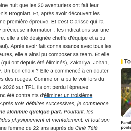
ne nuit que les 20 aventuriers ont fait leur
nis Brogniart. Et, après avoir découvert les
une première épreuve. Et c'est Clarisse qui l'a
 précieuse information : les indications sur une
, elle a été désignée cheffe d'équipe et a pu
 Paul). Après avoir fait connaissance avec tous les
ures, elle a ainsi pu composer sa team. Et elle
To
 (qui ont depuis été éliminés), Zakariya, Johan,
dy. Un bon choix ? Elle a commencé à en douter
es des rouges. Comme on a pu le voir lors du
s 2026 sur TF1, ils ont perdu l'épreuve
nc été contraints d'
éliminer un troisième
 Après trois défaites successives, je commence
ne alchimie quelque part.
Pourtant, les
lides physiquement et mentalement, et tout son
Famil
poids
 jeune femme de 22 ans auprès de
Ciné Télé