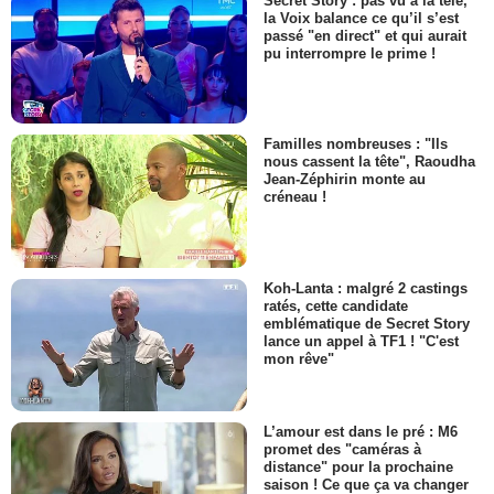
Secret Story : pas vu à la télé,
la Voix balance ce qu’il s’est
passé "en direct" et qui aurait
pu interrompre le prime !
Familles nombreuses : "Ils
nous cassent la tête", Raoudha
Jean-Zéphirin monte au
créneau !
Koh-Lanta : malgré 2 castings
ratés, cette candidate
emblématique de Secret Story
lance un appel à TF1 ! "C'est
mon rêve"
L’amour est dans le pré : M6
promet des "caméras à
distance" pour la prochaine
saison ! Ce que ça va changer