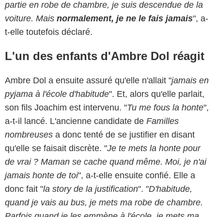
partie en robe de chambre, je suis descendue de la
voiture. Mais
normalement, je ne le fais jamais
", a-
t-elle toutefois déclaré.
L'un des enfants d'Ambre Dol réagit
Ambre Dol a ensuite assuré qu'elle n'allait "
jamais en
pyjama à l'école d'habitude
". Et, alors qu'elle parlait,
son fils Joachim est intervenu. "
Tu me fous la honte
",
a-t-il lancé. L'ancienne candidate de
Familles
nombreuses
a donc tenté de se justifier en disant
qu'elle se faisait discrète. "
Je te mets la honte pour
de vrai ? Maman se cache quand même. Moi, je n'ai
jamais honte de toi
", a-t-elle ensuite confié. Elle a
donc fait "
la story de la justification
". "
D'habitude,
quand je vais au bus, je mets ma robe de chambre.
Parfois quand je les emmène à l'école, je mets ma