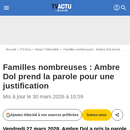
profil
menu
search
Accueil
TV Actu
News Télérealité
Familles nombreuses : Ambre Dol prend la parole pour une justification
Familles nombreuses : Ambre
Dol prend la parole pour une
justification
Mis à jour le 30 mars 2026 à 10:59
Ajoutez Allociné à vos sources préférées
Suivez-nous
Partag
Vendredi 27 mars 2028, Ambre Dol a pris la parole