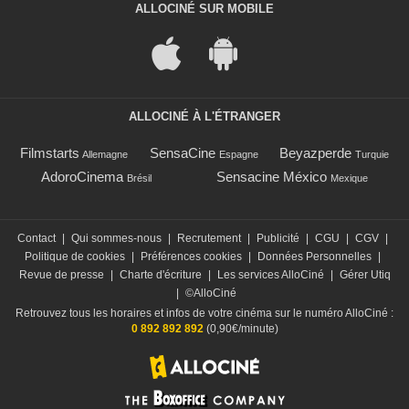
ALLOCINÉ SUR MOBILE
ALLOCINÉ À L'ÉTRANGER
Filmstarts
SensaCine
Beyazperde
Allemagne
Espagne
Turquie
AdoroCinema
Sensacine México
Brésil
Mexique
Contact
|
Qui sommes-nous
|
Recrutement
|
Publicité
|
CGU
|
CGV
|
Politique de cookies
|
Préférences cookies
|
Données Personnelles
|
Revue de presse
|
Charte d'écriture
|
Les services AlloCiné
|
Gérer Utiq
|
©AlloCiné
Retrouvez tous les horaires et infos de votre cinéma sur le numéro AlloCiné :
0 892 892 892
(0,90€/minute)