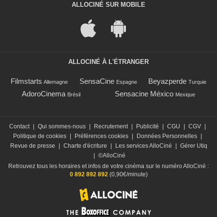
ALLOCINÉ SUR MOBILE
ALLOCINÉ À L'ÉTRANGER
Filmstarts
SensaCine
Beyazperde
Allemagne
Espagne
Turquie
AdoroCinema
Sensacine México
Brésil
Mexique
Contact
|
Qui sommes-nous
|
Recrutement
|
Publicité
|
CGU
|
CGV
|
Politique de cookies
|
Préférences cookies
|
Données Personnelles
|
Revue de presse
|
Charte d'écriture
|
Les services AlloCiné
|
Gérer Utiq
|
©AlloCiné
Retrouvez tous les horaires et infos de votre cinéma sur le numéro AlloCiné :
0 892 892 892
(0,90€/minute)