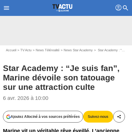
profil
menu
search
Accueil
TV Actu
News Télérealité
News Star Academy
Star Academy : “Je suis fan”, Marine dévoile son tatouage sur une attraction culte
Star Academy : “Je suis fan”,
Marine dévoile son tatouage
sur une attraction culte
6 avr. 2026 à 10:00
Ajoutez Allociné à vos sources préférées
Suivez-nous
Partag
Marine vit un véritable rêve éveillé. L’ancienne