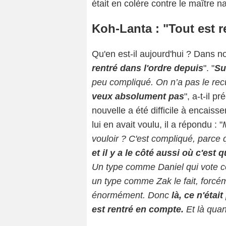
était en colère contre le maître n
Koh-Lanta : "Tout est r
Qu'en est-il aujourd'hui ? Dans no
rentré dans l'ordre depuis
". "
Su
peu compliqué. On n’a pas le rec
veux absolument pas
", a-t-il p
nouvelle a été difficile à encaiss
lui en avait voulu, il a répondu : "
vouloir ? C'est compliqué, parce q
et il y a le côté aussi où c'es
Un type comme Daniel qui vote co
un type comme Zak le fait, forcé
énormément. Donc
là, ce n'étai
est rentré en compte.
Et là quan