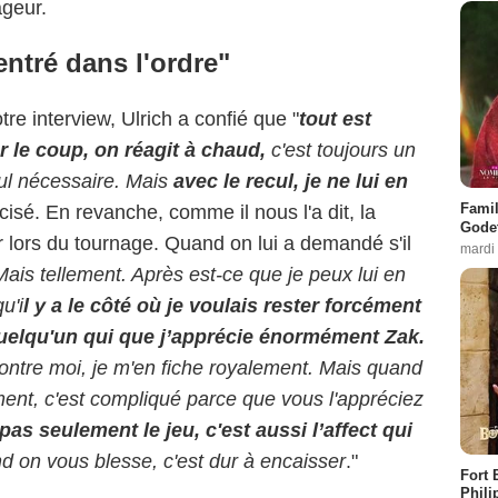
ageur.
entré dans l'ordre"
tre interview, Ulrich a confié que "
tout est
r le coup, on réagit à chaud,
c'est toujours un
ul nécessaire. Mais
avec le recul, je ne lui en
Famil
récisé. En revanche, comme il nous l'a dit, la
Godet
er lors du tournage. Quand on lui a demandé s'il
mardi
Mais tellement. Après est-ce que je peux lui en
u'i
l y a le côté où je voulais rester forcément
t quelqu'un qui que j’apprécie énormément Zak.
ntre moi, je m'en fiche royalement. Mais quand
ment, c'est compliqué parce que vous l'appréciez
t pas seulement le jeu, c'est aussi l’affect qui
d on vous blesse, c'est dur à encaisser
."
Fort 
Phili