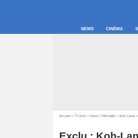
NEWS
CINÉMA
S
Accueil
TV Actu
News Télérealité
Koh-Lanta
Exclu : Koh-Lant