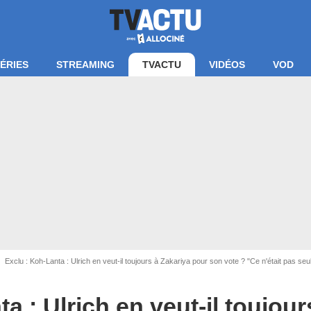
ÉRIES
STREAMING
TVACTU
VIDÉOS
VOD
Exclu : Koh-Lanta : Ulrich en veut-il toujours à Zakariya pour son vote ? "Ce n'était pas seu
a : Ulrich en veut-il toujour