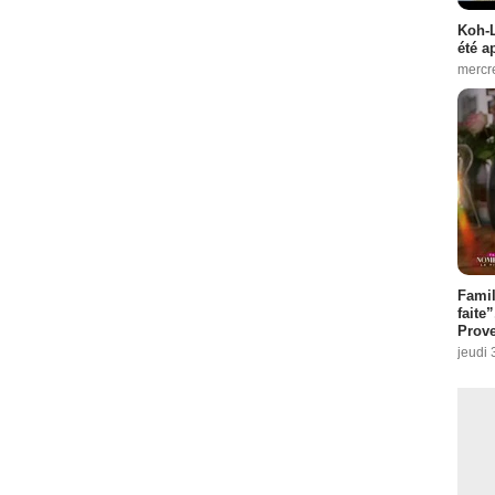
Koh-L
été a
mercr
Fami
faite
Prove
jeudi 