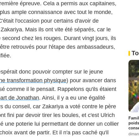
première épreuve. Cela a permis aux capitaines,
re plus ample connaissance avec tout le monde,
était l'occasion pour certains d'avoir de
 Zakariya. Mais ils ont vite été séparés, car le
e second chez les rouges. Durant vingt jours, ils
s'être retrouvés pour l'étape des ambassadeurs,
To
ifiée.
spérait donc pouvoir compter sur le jeune
ne transformation physique
) pour avancer dans
sé comme il le pensait. Rappelons qu'ils étaient
art de Jonathan
. Ainsi, il y a eu une égalité
ors du conseil, car Zakariya a voté contre le père
t fini par devoir tirer les boules, et c'est Ulrich
Famil
poids
ssé une poterie lui permettant de donner un collier
conse
oix avant de partir. Et il n'a pas caché qu'il
diman