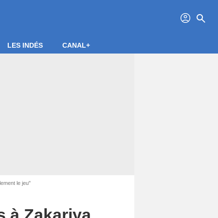
profil
search
LES INDÉS
CANAL+
lement le jeu"
s à Zakariya