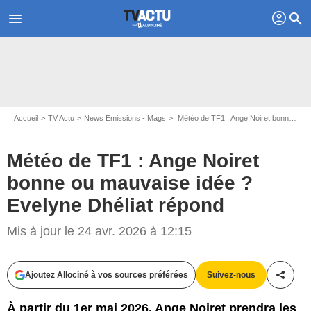
profil
menu
search
Accueil
TV Actu
News Emissions - Mags
Météo de TF1 : Ange Noiret bonne ou mauvaise idée ? Evelyne Dhéliat répond
Météo de TF1 : Ange Noiret
bonne ou mauvaise idée ?
Evelyne Dhéliat répond
Capture d'écran météo / TF1
Mis à jour le 24 avr. 2026 à 12:15
Ajoutez Allociné à vos sources préférées
Suivez-nous
Partag
À partir du 1er mai 2026, Ange Noiret prendra les