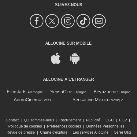
SUIVEZ-NOUS
ALLOCINÉ SUR MOBILE
ALLOCINÉ À L'ÉTRANGER
Filmstarts
SensaCine
Beyazperde
Allemagne
Espagne
Turquie
AdoroCinema
Sensacine México
Brésil
Mexique
Contact
|
Qui sommes-nous
|
Recrutement
|
Publicité
|
CGU
|
CGV
|
Politique de cookies
|
Préférences cookies
|
Données Personnelles
|
Revue de presse
|
Charte d'écriture
|
Les services AlloCiné
|
Gérer Utiq