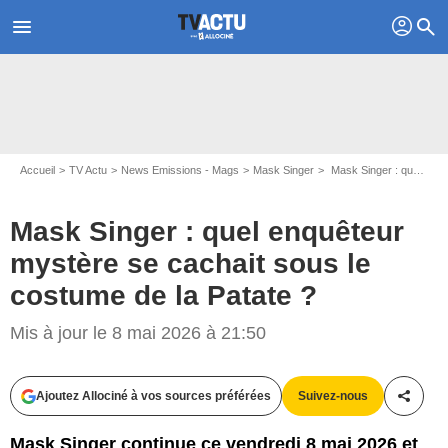
profil
menu
search
Accueil
TV Actu
News Emissions - Mags
Mask Singer
Mask Singer : quel enquêteur mystère se cachait sous le costume de la Patate ?
Mask Singer : quel enquêteur
mystère se cachait sous le
costume de la Patate ?
Mis à jour le 8 mai 2026 à 21:50
Ajoutez Allociné à vos sources préférées
Suivez-nous
Partag
Capture d'écran Mask Singer / TF1
Mask Singer continue ce vendredi 8 mai 2026 et