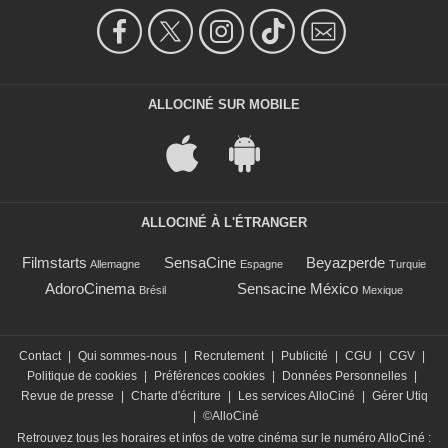
ALLOCINÉ SUR MOBILE
ALLOCINÉ À L'ÉTRANGER
Filmstarts
SensaCine
Beyazperde
Allemagne
Espagne
Turquie
AdoroCinema
Sensacine México
Brésil
Mexique
Contact
|
Qui sommes-nous
|
Recrutement
|
Publicité
|
CGU
|
CGV
|
Politique de cookies
|
Préférences cookies
|
Données Personnelles
|
Revue de presse
|
Charte d'écriture
|
Les services AlloCiné
|
Gérer Utiq
|
©AlloCiné
Retrouvez tous les horaires et infos de votre cinéma sur le numéro AlloCiné :