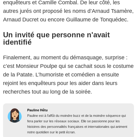
enquêteurs et Camille Combal. De leur côté, les
autres jurés ont proposé les noms d’Arnaud Tsamère,
Arnaud Ducret ou encore Guillaume de Tonquédec.
Un invité que personne n'avait
identifié
Finalement, au moment du démasquage, surprise :
c’est Monsieur Poulpe qui se cachait sous le costume
de la Patate. L’humoriste et comédien a ensuite
rejoint les enquêteurs pour les aider dans leurs
recherches tout au long de la soirée.
Pauline Hétu
Pauline est à l'affût du moindre buzz et de la moindre séquence qui
fera parler sur les réseaux sociaux. Elle se passionne pour les
histoires des personnalités françaises et internationales qui animent
notre quotidien sur le petit écran.