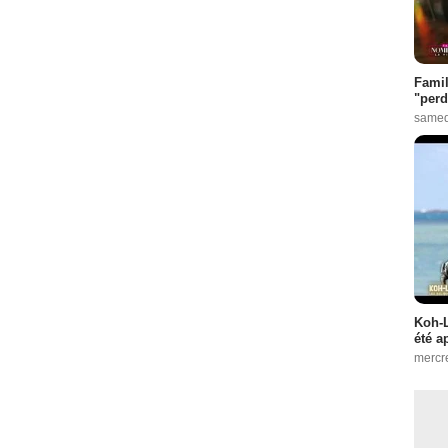
Famil
"perd
samed
Koh-L
été a
mercr