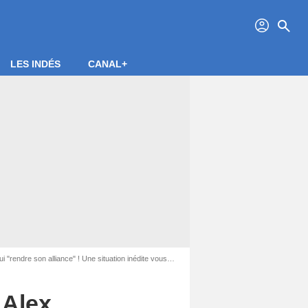
profil
search
LES INDÉS
CANAL+
nce" ! Une situation inédite vous attend dans le prochain épisode
 Alex