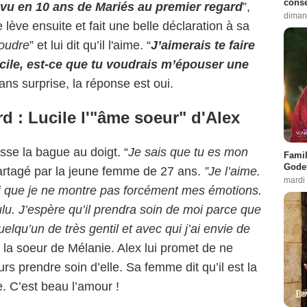
conse
vu en 10 ans de Mariés au premier regard
”,
diman
e lève ensuite et fait une belle déclaration à sa
foudre
” et lui dit qu’il l'aime. “
J’aimerais te faire
ile, est-ce que tu voudrais m’épouser une
ans surprise, la réponse est oui.
d : Lucile l'"âme soeur" d'Alex
sse la bague au doigt. “
Je sais que tu es mon
Famil
Godet
 partagé par la jeune femme de 27 ans.
”Je l’aime.
mardi
i que je ne montre pas forcément mes émotions.
ulu. J’espère qu’il prendra soin de moi parce que
uelqu’un de très gentil et avec qui j’ai envie de
é la soeur de Mélanie. Alex lui promet de ne
urs prendre soin d’elle. Sa femme dit qu’il est la
e. C’est beau l’amour !