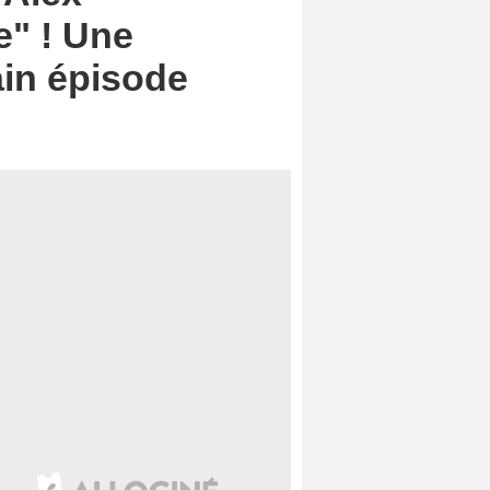
e" ! Une
ain épisode