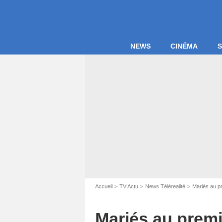
NEWS
CINÉMA
S
Accueil
TV Actu
News Télérealité
Mariés au p
Mariés au premi