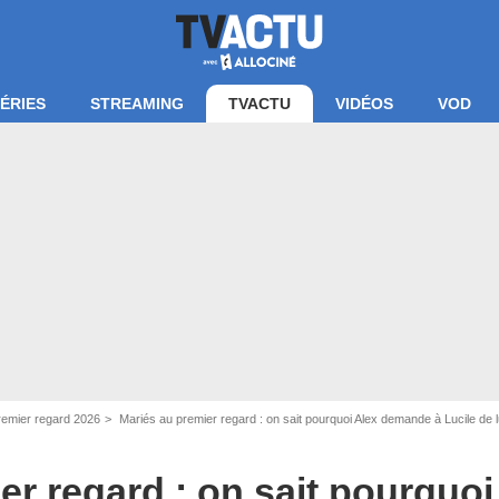
ÉRIES
STREAMING
TVACTU
VIDÉOS
VOD
remier regard 2026
Mariés au premier regard : on sait pourquoi Alex demande à Lucile de lui "rendre son allia
er regard : on sait pourquoi