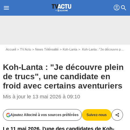
profil
menu
search
Accueil
TV Actu
News Télérealité
Koh-Lanta
Koh-Lanta : "Je découvre plein de trucs", une candidate en froid avec certains aventuriers
Koh-Lanta : "Je découvre plein
de trucs", une candidate en
froid avec certains aventuriers
Mis à jour le 13 mai 2026 à 09:10
Ajoutez Allociné à vos sources préférées
Suivez-nous
Partag
Le 11 mai 2026, l'une des candidates de Koh-