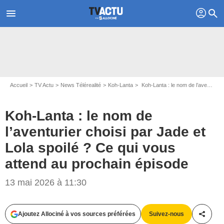
profil
menu
search
Accueil
TV Actu
News Télérealité
Koh-Lanta
Koh-Lanta : le nom de l’aventurier choisi par Jade et Lola spoilé ? Ce qui vous attend au prochain épisode
Koh-Lanta : le nom de
l’aventurier choisi par Jade et
Lola spoilé ? Ce qui vous
attend au prochain épisode
13 mai 2026 à 11:30
Ajoutez Allociné à vos sources préférées
Suivez-nous
Partag