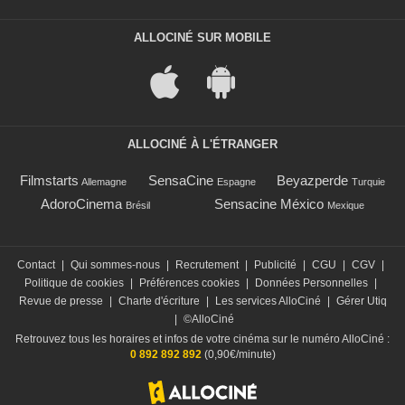
ALLOCINÉ SUR MOBILE
ALLOCINÉ À L'ÉTRANGER
Filmstarts
SensaCine
Beyazperde
Allemagne
Espagne
Turquie
AdoroCinema
Sensacine México
Brésil
Mexique
Contact
|
Qui sommes-nous
|
Recrutement
|
Publicité
|
CGU
|
CGV
|
Politique de cookies
|
Préférences cookies
|
Données Personnelles
|
Revue de presse
|
Charte d'écriture
|
Les services AlloCiné
|
Gérer Utiq
|
©AlloCiné
Retrouvez tous les horaires et infos de votre cinéma sur le numéro AlloCiné :
0 892 892 892
(0,90€/minute)