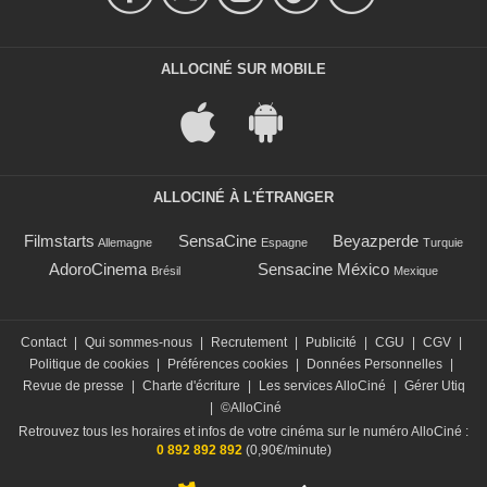
ALLOCINÉ SUR MOBILE
ALLOCINÉ À L'ÉTRANGER
Filmstarts
SensaCine
Beyazperde
Allemagne
Espagne
Turquie
AdoroCinema
Sensacine México
Brésil
Mexique
Contact
|
Qui sommes-nous
|
Recrutement
|
Publicité
|
CGU
|
CGV
|
Politique de cookies
|
Préférences cookies
|
Données Personnelles
|
Revue de presse
|
Charte d'écriture
|
Les services AlloCiné
|
Gérer Utiq
|
©AlloCiné
Retrouvez tous les horaires et infos de votre cinéma sur le numéro AlloCiné :
0 892 892 892
(0,90€/minute)