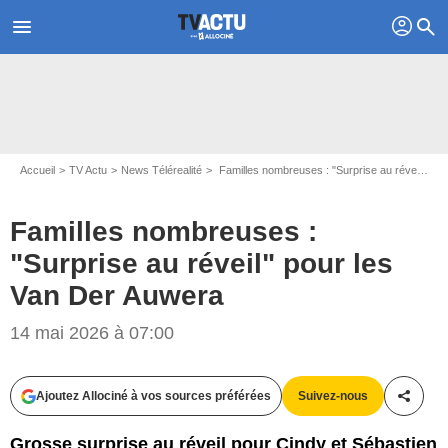
profil
menu
search
Accueil
TV Actu
News Télérealité
Familles nombreuses : "Surprise au réveil" pour les Van Der Auwera
Familles nombreuses :
"Surprise au réveil" pour les
Van Der Auwera
14 mai 2026 à 07:00
Ajoutez Allociné à vos sources préférées
Suivez-nous
Partag
Grosse surprise au réveil pour Cindy et Sébastien