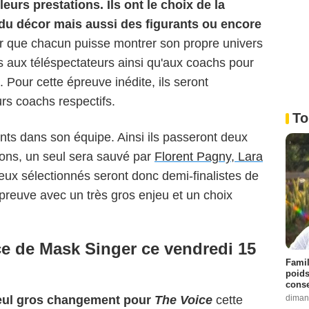
eurs prestations. Ils ont le choix de la
 du décor mais aussi des figurants ou encore
our que chacun puisse montrer son propre univers
s aux téléspectateurs ainsi qu'aux coachs pour
. Pour cette épreuve inédite, ils seront
s coachs respectifs.
To
nts dans son équipe. Ainsi ils passeront deux
tions, un seul sera sauvé par
Florent Pagny, Lara
eux sélectionnés seront donc demi-finalistes de
preuve avec un très gros enjeu et un choix
ce de Mask Singer ce vendredi 15
Famil
poids
conse
diman
seul gros changement pour
The Voice
cette