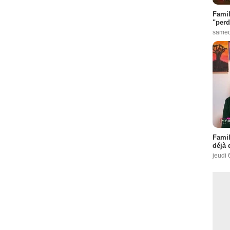
Famil
"perd
samed
Famil
déjà 
jeudi 