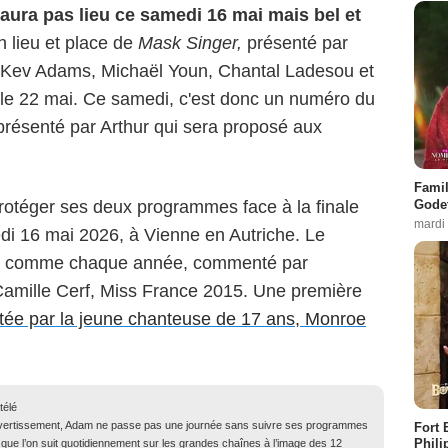
'aura pas lieu ce samedi 16 mai mais bel et
 lieu et place de
Mask Singer,
présenté par
 Kev Adams, Michaël Youn, Chantal Ladesou et
 le 22 mai. Ce samedi, c'est donc un numéro du
résenté par Arthur qui sera proposé aux
Famil
Godet
protéger ses deux programmes face à la finale
mardi
edi 16 mai 2026, à Vienne en Autriche. Le
e 2 comme chaque année, commenté par
amille Cerf, Miss France 2015. Une première
tée par la jeune chanteuse de 17 ans, Monroe
télé
ivertissement, Adam ne passe pas une journée sans suivre ses programmes
Fort 
Phili
 que l’on suit quotidiennement sur les grandes chaînes à l’image des 12