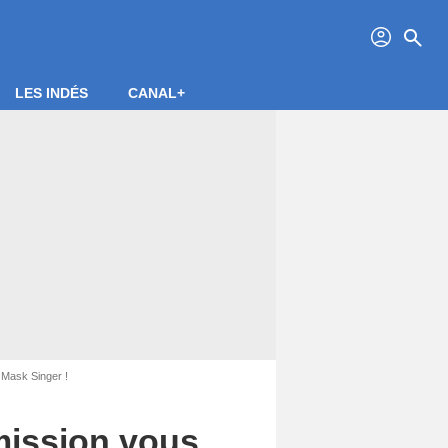
profil
search
LES INDÉS
CANAL+
 Mask Singer !
émission vous