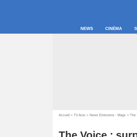
NEWS
CINÉMA
S
Accueil
TV Actu
News Emissions - Mags
The 
The Voice : sur