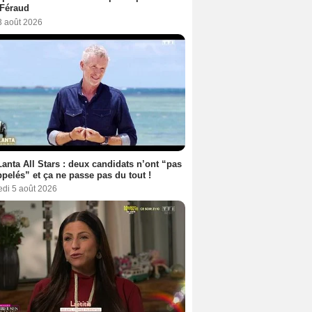
 Féraud
3 août 2026
anta All Stars : deux candidats n’ont “pas
ppelés” et ça ne passe pas du tout !
edi 5 août 2026