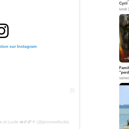
Cyril
lundi 
ation sur Instagram
Famil
"perd
samed
 et Lucile 🚜🌽🌾🍅 (@jeromeetlucile)