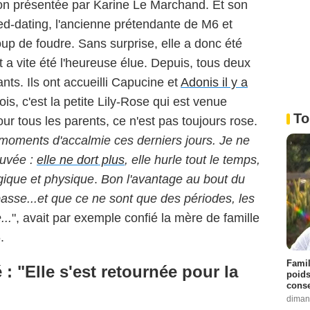
ion présentée par Karine Le Marchand. Et son
ed-dating, l'ancienne prétendante de M6 et
coup de foudre. Sans surprise, elle a donc été
et a vite été l'heureuse élue. Depuis, tous deux
ants. Ils ont accueilli Capucine et
Adonis il y a
mois, c'est la petite Lily-Rose qui est venue
To
ur tous les parents, ce n'est pas toujours rose.
 moments d'accalmie ces derniers jours. Je ne
ouvée :
elle ne dort plus
, elle hurle tout le temps,
gique et physique
.
Bon l'avantage au bout du
passe...et que ce ne sont que des périodes, les
..
", avait par exemple confié la mère de famille
.
Famil
 : "Elle s'est retournée pour la
poids
conse
diman