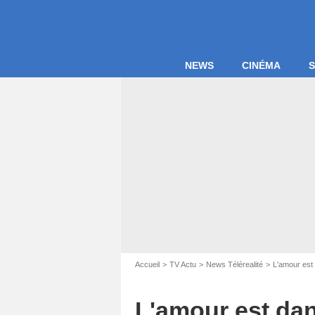
NEWS
CINÉMA
S
Accueil
TV Actu
News Télérealité
L'amour est 
L'amour est dan